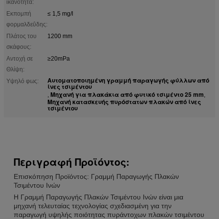
ικανότητα:
Εκπομπή
≤ 1,5 mg/l
φορμαλδεΰδης:
Πλάτος του
1200 mm
σκάφους:
Αντοχή σε
≥20mPa
Θλίψη:
Αυτοματοποιημένη γραμμή παραγωγής φύλλων από
Υψηλό φως:
ίνες τσιμέντου
Μηχανή για πλακάκια από φυτικό τσιμέντο 25 mm
,
,
Μηχανή κατασκευής πυρόστατων πλακών από ίνες
τσιμέντου
Περιγραφή Προϊόντος:
Επισκόπηση Προϊόντος: Γραμμή Παραγωγής Πλακών
Τσιμέντου Ινών
Η Γραμμή Παραγωγής Πλακών Τσιμέντου Ινών είναι μια
μηχανή τελευταίας τεχνολογίας σχεδιασμένη για την
παραγωγή υψηλής ποιότητας πυράντοχων πλακών τσιμέντου