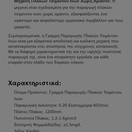
Μηχανή Πλακών Τσιμέντου Ινών Χωρίς Αμίαντο:
Η
μηχανή είναι σχεδιασμένη για την παραγωγή πλακών
τσιμέντου ινών χωρίς αμίαντο, εξασφαλίζοντας ένα
υγιέστερο και ασφαλέστερο εργασιακό περιβάλλον για τους
χειριστές.
Συμπερασματικά, η Γραμμή Παραγωγής Πλακών Τσιμέντου
Ινών είναι μια εξαιρετικά αποδοτική και ευέλικτη μηχανή που
ανταποκρίνεται στις απαιτήσεις της σύγχρονης κατασκευής.
Με τα διάφορα χαρακτηριστικά της και την υψηλής ποιότητας
παραγωγή της, είναι ένα απαραίτητο εργαλείο για κάθε
εταιρεία στον κλάδο των δομικών υλικών.
Χαρακτηριστικά:
Όνομα Προϊόντος: Γραμμή Παραγωγής Πλακών Τσιμέντου
Ινών
Παραγωγική Ικανότητα: 5-20 Εκατομμύρια M2/έτος
Πλάτος Πλάκας: 1200mm
Πυκνότητα Πλάκας: 1.2-1.6g/cm3
Εκπομπή Φορμαλδεΰδης: ≤1.5mg/L
Λέξεις Κλειδιά: