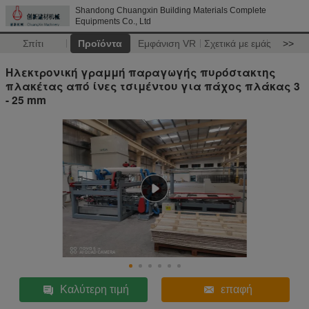
Shandong Chuangxin Building Materials Complete
Equipments Co., Ltd
Σπίτι
Προϊόντα
Εμφάνιση VR
Σχετικά με εμάς
>>
Ηλεκτρονική γραμμή παραγωγής πυρόστακτης
πλακέτας από ίνες τσιμέντου για πάχος πλάκας 3
- 25 mm
Καλύτερη τιμή
επαφή