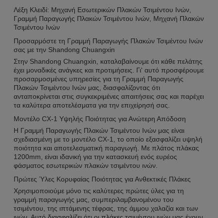
Λέξη Κλειδί: Μηχανή Εσωτερικών Πλακών Τσιμέντου Ινών,
Γραμμή Παραγωγής Πλακών Τσιμέντου Ινών, Μηχανή Πλακών
Τσιμέντου Ινών
Προσαρμόστε τη Γραμμή Παραγωγής Πλακών Τσιμέντου Ινών
σας με την Shandong Chuangxin
Στην Shandong Chuangxin, καταλαβαίνουμε ότι κάθε πελάτης
έχει μοναδικές ανάγκες και προτιμήσεις. Γι' αυτό προσφέρουμε
προσαρμοσμένες υπηρεσίες για τη Γραμμή Παραγωγής
Πλακών Τσιμέντου Ινών μας, διασφαλίζοντας ότι
ανταποκρίνεται στις συγκεκριμένες απαιτήσεις σας και παρέχει
τα καλύτερα αποτελέσματα για την επιχείρησή σας.
Μοντέλο CX-1 Υψηλής Ποιότητας για Ανώτερη Απόδοση
Η Γραμμή Παραγωγής Πλακών Τσιμέντου Ινών μας είναι
σχεδιασμένη με το μοντέλο CX-1, το οποίο εξασφαλίζει υψηλή
ποιότητα και αποτελεσματική παραγωγή. Με πλάτος πλάκας
1200mm, είναι ιδανική για την κατασκευή ενός ευρέος
φάσματος εσωτερικών πλακών τσιμέντου ινών.
Πρώτες Ύλες Κορυφαίας Ποιότητας για Ανθεκτικές Πλάκες
Χρησιμοποιούμε μόνο τις καλύτερες πρώτες ύλες για τη
γραμμή παραγωγής μας, συμπεριλαμβανομένου του
τσιμέντου, της ιπτάμενης τέφρας, της άμμου χαλαζία και των
ινών. Αυτό διασφαλίζει ότι οι πλάκες τσιμέντου ινών μας έχουν