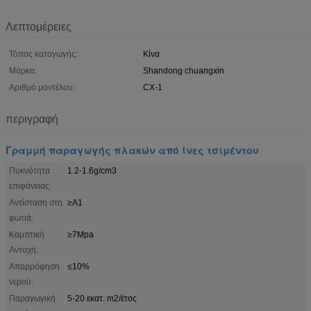
Λεπτομέρειες
Τόπος καταγωγής:
Κίνα
Μάρκα:
Shandong chuangxin
Αριθμό μοντέλου:
CX-1
περιγραφή
Γραμμή παραγωγής πλακών από ίνες τσιμέντου
Πυκνότητα
1.2-1.6g/cm3
επιφάνειας:
Αντίσταση στη
≥Α1
φωτιά:
Καμπτική
≥7Mpa
Αντοχή:
Απορρόφηση
≤10%
νερού:
Παραγωγική
5-20 εκατ. m2/έτος