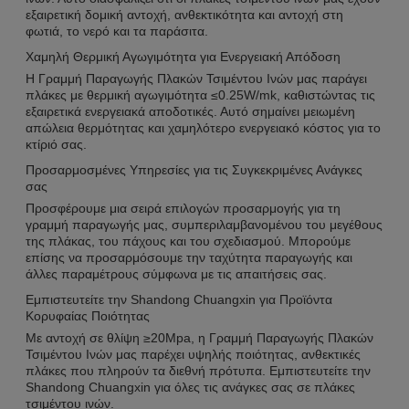
εξαιρετική δομική αντοχή, ανθεκτικότητα και αντοχή στη
φωτιά, το νερό και τα παράσιτα.
Χαμηλή Θερμική Αγωγιμότητα για Ενεργειακή Απόδοση
Η Γραμμή Παραγωγής Πλακών Τσιμέντου Ινών μας παράγει
πλάκες με θερμική αγωγιμότητα ≤0.25W/mk, καθιστώντας τις
εξαιρετικά ενεργειακά αποδοτικές. Αυτό σημαίνει μειωμένη
απώλεια θερμότητας και χαμηλότερο ενεργειακό κόστος για το
κτίριό σας.
Προσαρμοσμένες Υπηρεσίες για τις Συγκεκριμένες Ανάγκες
σας
Προσφέρουμε μια σειρά επιλογών προσαρμογής για τη
γραμμή παραγωγής μας, συμπεριλαμβανομένου του μεγέθους
της πλάκας, του πάχους και του σχεδιασμού. Μπορούμε
επίσης να προσαρμόσουμε την ταχύτητα παραγωγής και
άλλες παραμέτρους σύμφωνα με τις απαιτήσεις σας.
Εμπιστευτείτε την Shandong Chuangxin για Προϊόντα
Κορυφαίας Ποιότητας
Με αντοχή σε θλίψη ≥20Mpa, η Γραμμή Παραγωγής Πλακών
Τσιμέντου Ινών μας παρέχει υψηλής ποιότητας, ανθεκτικές
πλάκες που πληρούν τα διεθνή πρότυπα. Εμπιστευτείτε την
Shandong Chuangxin για όλες τις ανάγκες σας σε πλάκες
τσιμέντου ινών.