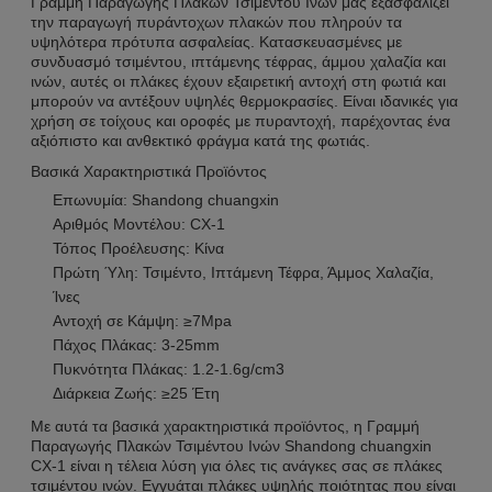
Γραμμή Παραγωγής Πλακών Τσιμέντου Ινών μας εξασφαλίζει
την παραγωγή πυράντοχων πλακών που πληρούν τα
υψηλότερα πρότυπα ασφαλείας. Κατασκευασμένες με
συνδυασμό τσιμέντου, ιπτάμενης τέφρας, άμμου χαλαζία και
ινών, αυτές οι πλάκες έχουν εξαιρετική αντοχή στη φωτιά και
μπορούν να αντέξουν υψηλές θερμοκρασίες. Είναι ιδανικές για
χρήση σε τοίχους και οροφές με πυραντοχή, παρέχοντας ένα
αξιόπιστο και ανθεκτικό φράγμα κατά της φωτιάς.
Βασικά Χαρακτηριστικά Προϊόντος
Επωνυμία: Shandong chuangxin
Αριθμός Μοντέλου: CX-1
Τόπος Προέλευσης: Κίνα
Πρώτη Ύλη: Τσιμέντο, Ιπτάμενη Τέφρα, Άμμος Χαλαζία,
Ίνες
Αντοχή σε Κάμψη: ≥7Mpa
Πάχος Πλάκας: 3-25mm
Πυκνότητα Πλάκας: 1.2-1.6g/cm3
Διάρκεια Ζωής: ≥25 Έτη
Με αυτά τα βασικά χαρακτηριστικά προϊόντος, η Γραμμή
Παραγωγής Πλακών Τσιμέντου Ινών Shandong chuangxin
CX-1 είναι η τέλεια λύση για όλες τις ανάγκες σας σε πλάκες
τσιμέντου ινών. Εγγυάται πλάκες υψηλής ποιότητας που είναι