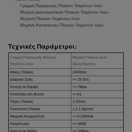
Γραμμή Παραγωγής Πλακών Τσιμέντου Ινών
Μηχανή Διακοσμητικών Πλακών Τσιμέντου Ινών
Μηχανή Πλακών Τσιμέντου Ινών
Μηχανή Κατασκευής Πλακών Τσιμέντου Ινών
Τεχνικές Παράμετροι:
Γραμμή Παραγωγής Φύλλων
Μηχανή Πλακών Ινών
Τσιμέντου Ινών
Σκυροδέματος
Μήκος Πλάκας
2400mm
Διάρκεια Ζωής
>= 25 Έτη
Αντοχή σε Κάμψη
>= 7Mpa
Αντίσταση στη Φωτιά
>= A1
Πάχος Πλάκας
3-25mm
Πυκνότητα Πλάκας
1.2-1.6g/cm3
Θερμική Αγωγιμότητα
<= 0.25W/mk
Ηχομόνωση
>= 45dB
Αντοχή σε Θλίψη
>= 20Mpa