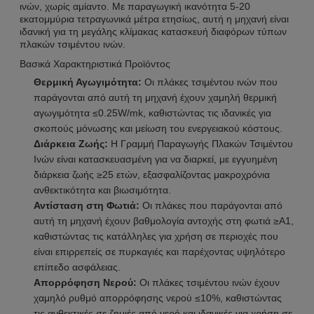
ινών, χωρίς αμίαντο. Με παραγωγική ικανότητα 5-20
εκατομμύρια τετραγωνικά μέτρα ετησίως, αυτή η μηχανή είναι
ιδανική για τη μεγάλης κλίμακας κατασκευή διαφόρων τύπων
πλακών τσιμέντου ινών.
Βασικά Χαρακτηριστικά Προϊόντος
Θερμική Αγωγιμότητα:
Οι πλάκες τσιμέντου ινών που
παράγονται από αυτή τη μηχανή έχουν χαμηλή θερμική
αγωγιμότητα ≤0.25W/mk, καθιστώντας τις ιδανικές για
σκοπούς μόνωσης και μείωση του ενεργειακού κόστους.
Διάρκεια Ζωής:
Η Γραμμή Παραγωγής Πλακών Τσιμέντου
Ινών είναι κατασκευασμένη για να διαρκεί, με εγγυημένη
διάρκεια ζωής ≥25 ετών, εξασφαλίζοντας μακροχρόνια
ανθεκτικότητα και βιωσιμότητα.
Αντίσταση στη Φωτιά:
Οι πλάκες που παράγονται από
αυτή τη μηχανή έχουν βαθμολογία αντοχής στη φωτιά ≥A1,
καθιστώντας τις κατάλληλες για χρήση σε περιοχές που
είναι επιρρεπείς σε πυρκαγιές και παρέχοντας υψηλότερο
επίπεδο ασφάλειας.
Απορρόφηση Νερού:
Οι πλάκες τσιμέντου ινών έχουν
χαμηλό ρυθμό απορρόφησης νερού ≤10%, καθιστώντας
τις ανθεκτικές σε ζημιές από νερό και ιδανικές για χρήση σε