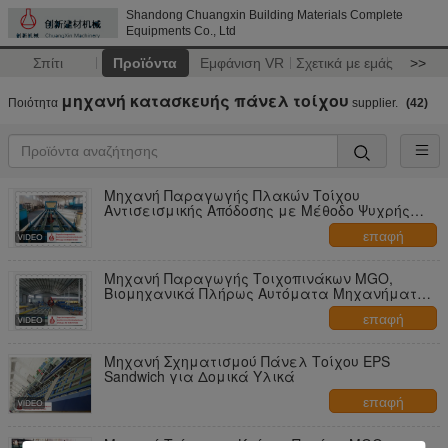
Shandong Chuangxin Building Materials Complete
Equipments Co., Ltd
Σπίτι
Προϊόντα
Εμφάνιση VR
Σχετικά με εμάς
>>
μηχανή κατασκευής πάνελ τοίχου
Ποιότητα
supplier.
(42)
Μηχανή Παραγωγής Πλακών Τοίχου
Αντισεισμικής Απόδοσης με Μέθοδο Ψυχρής
Πίεσης
επαφή
Μηχανή Παραγωγής Τοιχοπινάκων MGO,
Βιομηχανικά Πλήρως Αυτόματα Μηχανήματα
Πάνελ Sandwich
επαφή
Μηχανή Σχηματισμού Πάνελ Τοίχου EPS
Sandwich για Δομικά Υλικά
επαφή
Μηχανή Τοίχου με Κούφιο Πυρήνα MGO,