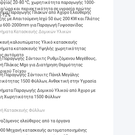
υργίας 20-80 °C, χωρητικότητα παραγωγής 1000-
kg/ώρα και περιεκτικότητα σε υγρασία πρώτης
ημα Παραγωγής Πλακών από Άχυρο Ελεύθερης
8-12%
ξης με Απαιτούμενη Ισχύ 50 έως 200 KW και Πλάτος
υ 600-2000mm για Παραγωγή Γυψοσανίδας
ήματα Κατασκευής Δομικών Υλικών
κευή καλουπώματος Υλικό κατασκευής
ήματα κατασκευής Υψηλής χωρητικότητας
ς αυτόματο
ή Παραγωγής Σάντουιτς Ρυθμιζόμενου Μεγέθους,
ή Πλάκας Mgo για Διατήρηση Θερμότητας
ρικού Τοίχου
ή Παραγωγής Σάντουιτς Πάνελ Μεγάλης
ικότητας 1500 Φύλλων, Ανθεκτική στην Υγρασία
ήματα Παραγωγής Δομικού Υλικού από Άχυρο με
η Χωρητικότητα 1500 Φύλλων
ή Κατασκευής Φύλλων
γαζόμενος ελεύθερος από τα όργανα
00 Μηχανή κατασκευής αυτοματοποιημένης