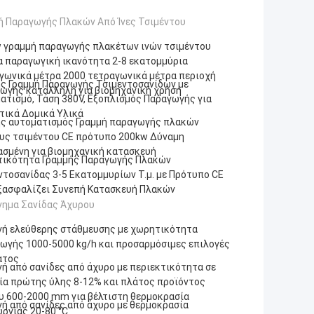
ή Παραγωγής Πλακών Από Ίνες Τσιμέντου
 γραμμή παραγωγής πλακέτων ινών τσιμέντου
α παραγωγική ικανότητα 2-8 εκατομμύρια
γωνικά μέτρα 2000 τετραγωνικά μέτρα περιοχή
ς Γραμμή Παραγωγής Τσιμεντοσανίδων με
ωγής κατάλληλη για βιομηχανική χρήση
ατισμό, Τάση 380V, Εξοπλισμός Παραγωγής για
τικά Δομικά Υλικά
ς αυτοματισμός Γραμμή παραγωγής πλακών
υς τσιμέντου CE πρότυπο 200kw Δύναμη
ασμένη για βιομηχανική κατασκευή
ικότητα Γραμμής Παραγωγής Πλακών
ντοσανίδας 3-5 Εκατομμυρίων Τ.μ. με Πρότυπο CE
ξασφαλίζει Συνεπή Κατασκευή Πλακών
ημα Σανίδας Άχυρου
ή ελεύθερης στάθμευσης με χωρητικότητα
ωγής 1000-5000 kg/h και προσαρμόσιμες επιλογές
ατος
ή από σανίδες από άχυρο με περιεκτικότητα σε
ία πρώτης ύλης 8-12% και πλάτος προϊόντος
υ 600-2000 mm για βέλτιστη θερμοκρασία
ή από σανίδες από άχυρο με θερμοκρασία
υργίας 20-80 °C