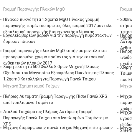
Γραμμή Παραγωγής Πλακών MgO
Γραμμ
Πίνακας πυκνότητα 1.2gcm3 MgO Πίνακας γραμμή
200kw
παραγωγής τσιμέντου πρώτες ύλες εισροή 2017 μοντέλο
ετήσι
εξοπλισμού παραγωγής βιομηχανικής κλίμακας
τετρα
Εργαλεία βαρέων βαρών για την παραγωγή πυρόστακτων
Πλήρη
παραγ
δομικών πλακών
Αυτομ
Ανθεκ
Γραμμή παραγωγής πλακών MgO κοπής με μοντέλο και
Πλήρη
προσαρμοσμένο χρώμα προϊόντος για την κατασκευή
ινώδο
ανθεκτικών πλακών 2017
σχεδι
Χωρητικότητα 600 Φύλλα 8 Ωρών Μηχανή Πλάκας
Χωρητ
Οξειδίου του Μαγνησίου Εξασφάλιση Πυκνότητας Πλάκας
Τσιμε
1,2gcm3 Κατάλληλη για Παραγωγή Πάνελ Τοίχου
που Ε
Μηχανή Σχηματισμού Τοίχων
Μηχάν
Πλήρως Αυτόματη Γραμμή Παραγωγής Πίσω Πάνελ XPS
Μηχαν
από Ινοπλισμένο Τσιμέντο
παραγ
χρώμ
Διπλού Τοιχώματος Πλήρως Αυτόματη Γραμμή
Μηχαν
Παραγωγής Πάνελ Τοίχου από Ινοπλισμένο Τσιμέντο με
υγρασ
XPS
εξόδο
Μηχανή διαμόρφωσης πάνελ τοίχου Μηχανή επίστρωσης
Μηχαν
λειτο