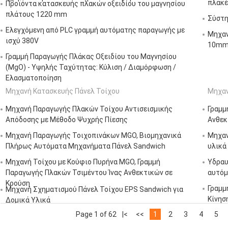
πλακέ
Προϊόντα κατασκευής πλακών οξειδίου του μαγνησίου
πλάτους 1220 mm
Σύστη
Ελεγχόμενη από PLC γραμμή αυτόματης παραγωγής με
Μηχαν
ισχύ 380V
10m
Γραμμή Παραγωγής Πλάκας Οξειδίου του Μαγνησίου
(MgO) - Υψηλής Ταχύτητας: Κύλιση / Διαμόρφωση /
Ελασματοποίηση
Μηχανή Κατασκευής Πάνελ Τοίχου
Μηχαν
Μηχανή Παραγωγής Πλακών Τοίχου Αντισεισμικής
Γραμμ
Απόδοσης με Μέθοδο Ψυχρής Πίεσης
Ανθεκ
Μηχανή Παραγωγής Τοιχοπινάκων MGO, Βιομηχανικά
Μηχαν
Πλήρως Αυτόματα Μηχανήματα Πάνελ Sandwich
υλικά
Μηχανή Τοίχου με Κούφιο Πυρήνα MGO, Γραμμή
Υδραυ
Παραγωγής Πλακών Τσιμέντου Ίνας Ανθεκτικών σε
αυτόμ
Κρούση
Γραμμ
Μηχανή Σχηματισμού Πάνελ Τοίχου EPS Sandwich για
Κίνησ
Δομικά Υλικά
Page 1 of 62
|<
<<
1
2
3
4
5