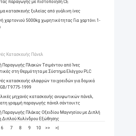
τας παραγωγής με πιστοποίηση CE
μα κατασκευής ξυλείας από γυάλινη ίνες
ή χαρτονιού 5000kg χωρητικότητας Για χαρτόνι 1-
m
ές Κατασκευής Πάνελ
ή Παραγωγής Πλακών Τσιμέντου από Ίνες
τικές στη Θερμότητα με Σύστημα Ελέγχου PLC
ές κατασκευής ελαφρών τοιχοειδών για δομικά
 GB/T9775-1999
λικές μηχανές κατασκευής ανυψωτικών πάνελ,
ατη γραμμή παραγωγής πάνελ σάντουιτς
ή Παραγωγής Πλάκας Οξειδίου Μαγνησίου με Διπλή
η Διπλού Κυλίνδρου Εξώθησης
6
7
8
9
10
>>
>|