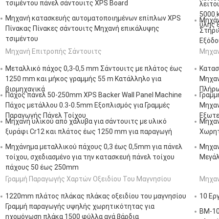
τσιμέντου πάνελ σάντουιτς XPS Board
λειτο
5000 
Μηχανή κατασκευής αυτοματοποιημένων επίπλων XPS
Μηχάν
ύλης 
Πίνακας Πίνακες σάντουιτς Μηχανή επικάλυψης
Στήρι
τσιμέντου
Εξόδο
Μηχανή Επιτροπής Σάντουιτς
Μηχαν
Μεταλλικό πάχος 0,3-0,5 mm Σάντουιτς με πλάτος έως
Κατασ
1250 mm και μήκος γραμμής 55 m Κατάλληλο για
Μηχαν
βιομηχανικά
Πλήρω
Πάχος πάνελ 50-250mm XPS Backer Wall Panel Machine
Γραμμ
Πάχος μετάλλου 0.3-0.5mm Εξοπλισμός για Γραμμές
Μηχαν
Παραγωγής Πάνελ Τοίχου
Εξωτε
Μηχανή υλικού από χάλυβα για σάντουιτς με υλικό
Μηχαν
ξυράφι Cr12 και πλάτος έως 1250 mm για παραγωγή
Χωρητ
Μηχάνημα μεταλλικού πάχους 0,3 έως 0,5mm για πάνελ
Μηχαν
τοίχου, σχεδιασμένο για την κατασκευή πάνελ τοίχου
Μεγάλ
πάχους 50 έως 250mm
Γραμμή Παραγωγής Χαρτών Οξειδίου Του Μαγνησίου
Μηχαν
1220mm πλάτος πλάκας πλάκας οξειδίου του μαγνησίου
10 Ερ
Γραμμή παραγωγής υψηλής χωρητικότητας για
BM-10
ηχομόνωση πλάκα 1500 φύλλα ανά βάρδια