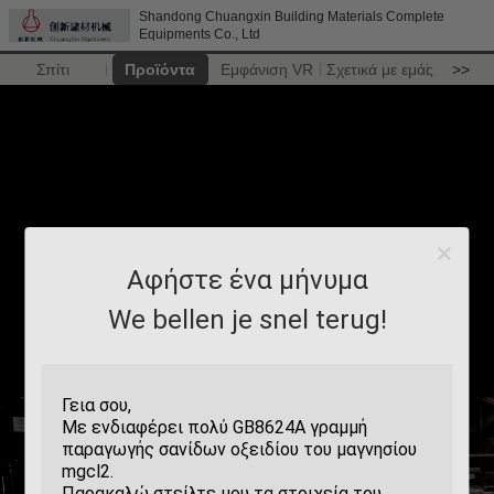
Shandong Chuangxin Building Materials Complete
Equipments Co., Ltd
Σπίτι
Προϊόντα
Εμφάνιση VR
Σχετικά με εμάς
>>
Αφήστε ένα μήνυμα
We bellen je snel terug!