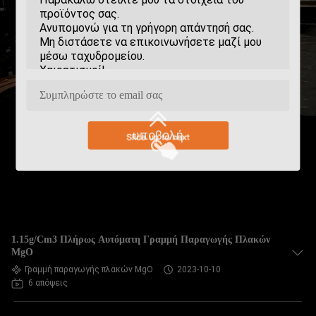
υποβολή
1.15g/Cm3 Πλήρως Αυτόματη Γραμμή Παραγωγής Πλακών
MgO
Γραμμή παραγωγής πλακών MgO
2023-10-10
6 απόψεις