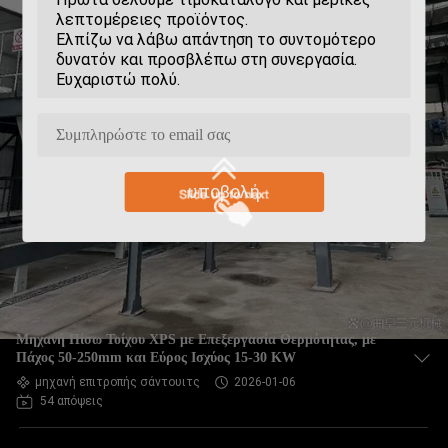
υποβολή
Μηχανή Πίσω Τοίχου XPS με Επεξεργασία Θερμότητας, με
Πάχος 50-250mm και Εύρος Ισχύος 15-30 KW
μηχανή επιτροπής σάντουιτς
2026-01-06
54 απόψεις