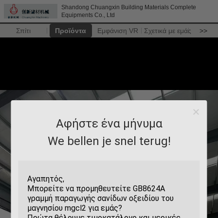
Shandong Chuangxin Building Materials Complete
Equipments Co., Ltd
Σπίτι
Προϊόντα
Εμφάνιση VR
Σχετικά με εμάς
>>
Αφήστε ένα μήνυμα
We bellen je snel terug!