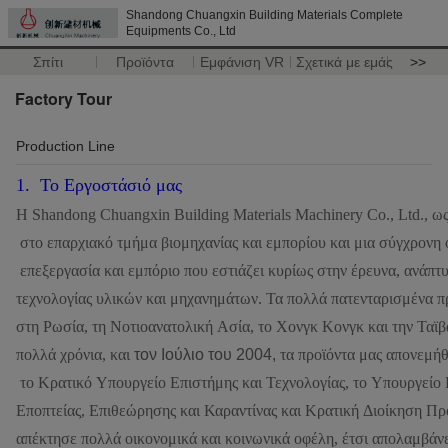
Shandong Chuangxin Building Materials Complete
Equipments Co., Ltd
Σπίτι
Προϊόντα
Εμφάνιση VR
Σχετικά με εμάς
>>
Factory Tour
Production Line
1. Το Εργοστάσιό μας
Η Shandong Chuangxin Building Materials Machinery Co., Ltd., ω
στο επαρχιακό τμήμα βιομηχανίας και εμπορίου και μια σύγχρονη
επεξεργασία και εμπόριο που εστιάζει κυρίως στην έρευνα, ανάπτ
τεχνολογίας υλικών και μηχανημάτων. Τα πολλά πατενταρισμένα π
στη Ρωσία, τη Νοτιοανατολική Ασία, το Χονγκ Κονγκ και την Ταϊβ
πολλά χρόνια, και
τον Ιούλιο του 2004,
τα προϊόντα μας απονεμή
το Κρατικό Υπουργείο Επιστήμης και Τεχνολογίας, το Υπουργείο
Εποπτείας, Επιθεώρησης και Καραντίνας και Κρατική Διοίκηση Πρ
απέκτησε πολλά οικονομικά και κοινωνικά οφέλη, έτσι απολαμβάν