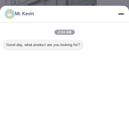
Mr. Kevin
2:04 AM
Good day, what product are you looking for?
Γλώσσα αλλαγής
Greek
Σπίτι
|
Σχετικά με εμάς
|
Επικοινωνήστε μαζί μας
|
Sitemap
|
Privacy Policy
Άποψη υπολογιστών γραφείου
Copyright © 2016 - 2026 Shandong Chuangxin Building Materials Complete
Equipments Co., Ltd.