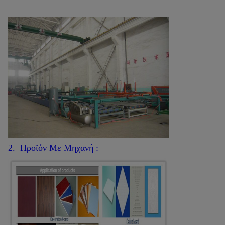
2. Προϊόν Με Μηχανή :