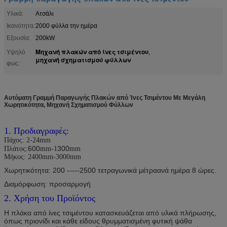
Υλικά:
Ατσάλι
Ικανότητα:
2000 φύλλα την ημέρα
Εξουσία:
200kW
Μηχανή πλακών από ίνες τσιμέντου
Υψηλό
,
μηχανή σχηματισμού φύλλων
φως:
Αυτόματη Γραμμή Παραγωγής Πλακών από Ίνες Τσιμέντου Με Μεγάλη
Χωρητικότητα, Μηχανή Σχηματισμού Φύλλων
1. Προδιαγραφές:
Πάχος: 2-24mm
600
300
Πλάτος:
mm-1
mm
Μήκος: 2400mm-3000mm
Χωρητικότητα: 200
-----2500 τετραγωνικά μέτρα
ανά ημέρα 8 ώρες.
Διαμόρφωση: προσαρμογή
2. Χρήση του Προϊόντος
Η πλάκα από ίνες τσιμέντου κατασκευάζεται από υλικά πλήρωσης,
όπως πριονίδι και κάθε είδους θρυμματισμένη φυτική ψάθα