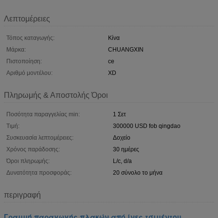
Λεπτομέρειες
Τόπος καταγωγής:
Κίνα
Μάρκα:
CHUANGXIN
Πιστοποίηση:
ce
Αριθμό μοντέλου:
XD
Πληρωμής & Αποστολής Όροι
Ποσότητα παραγγελίας min:
1 Σετ
Τιμή:
300000 USD fob qingdao
Συσκευασία λεπτομέρειες:
Δοχείο
Χρόνος παράδοσης:
30 ημέρες
Όροι πληρωμής:
L/c, d/a
Δυνατότητα προσφοράς:
20 σύνολο το μήνα
περιγραφή
Γραμμή παραγωγής πλακών από ίνες τσιμέντου