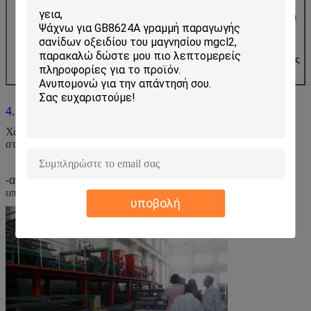
8. Αντοχή στο νερό: Χωρίς κιμωλία για 24 ώρες και
δεν υπάρχει αλλαγή στην επιφάνεια
9. Χωρίς Τρία απόβλητα (απόβλητα νερά,
απόβλητα αέρια και απόβλητα υπολείμματα), χωρίς
ρύπανση και προστασία του περιβάλλοντος.
4.
Π
λεονέκτημα
α.
Αντοχή στο νερό:
Χωρίς κιμωλία
για 24 ώρες και
δεν υπάρχει
καμία αλλαγή
στην
επιφάνεια
β.
Χωρίς “Τρία
-α
πόβλητα”
(
απόβλητα νερά, απόβλητα αέρια και απόβλητα
υπολείμματα
)
, χωρίς ρύπανση και προστασία του περιβάλλοντος
.
υποβολή