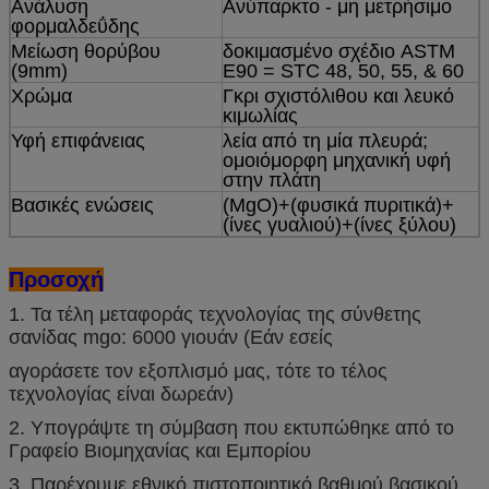
Ανάλυση
Ανύπαρκτο - μη μετρήσιμο
φορμαλδεΰδης
Μείωση θορύβου
δοκιμασμένο σχέδιο ASTM
(9mm)
E90 = STC 48, 50, 55, & 60
Χρώμα
Γκρι σχιστόλιθου και λευκό
κιμωλίας
Υφή επιφάνειας
λεία από τη μία πλευρά;
ομοιόμορφη μηχανική υφή
στην πλάτη
Βασικές ενώσεις
(MgO)+(φυσικά πυριτικά)+
(ίνες γυαλιού)+(ίνες ξύλου)
Προσοχή
1. Τα τέλη μεταφοράς τεχνολογίας της σύνθετης
σανίδας mgo: 6000 γιουάν (Εάν εσείς
αγοράσετε τον εξοπλισμό μας, τότε το τέλος
τεχνολογίας είναι δωρεάν)
2. Υπογράψτε τη σύμβαση που εκτυπώθηκε από το
Γραφείο Βιομηχανίας και Εμπορίου
3. Παρέχουμε εθνικό πιστοποιητικό βαθμού βασικού