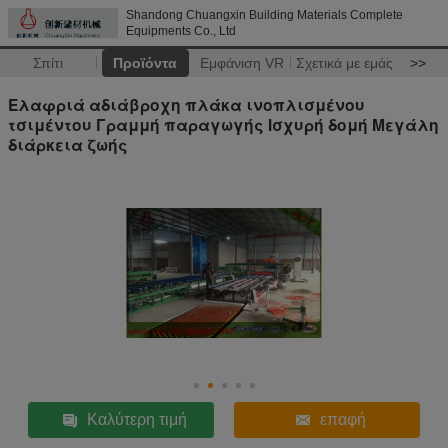
Shandong Chuangxin Building Materials Complete
Equipments Co., Ltd
Σπίτι
Προϊόντα
Εμφάνιση VR
Σχετικά με εμάς
>>
Ελαφριά αδιάβροχη πλάκα ινοπλισμένου
τσιμέντου Γραμμή παραγωγής Ισχυρή δομή Μεγάλη
διάρκεια ζωής
Καλύτερη τιμή
επαφή