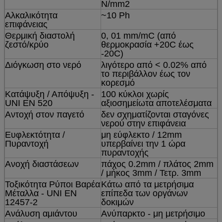
N/mm2
Αλκαλικότητα
~10 Ph
επιφάνειας
Θερμική διαστολή
0, 01 mm/mC (από
ζεστό/κρύο
θερμοκρασία +20C έως
-20C)
Διόγκωση στο νερό
λιγότερο από < 0.02% από
το περιβάλλον έως τον
κορεσμό
Κατάψυξη / Απόψυξη -
100 κύκλοι χωρίς
UNI EN 520
αξιοσημείωτα αποτελέσματα
Αντοχή στον παγετό
δεν σχηματίζονται σταγόνες
νερού στην επιφάνεια
Ευφλεκτότητα /
μη εύφλεκτο / 12mm
Πυραντοχή
υπερβαίνει την 1 ώρα
πυραντοχής
Ανοχή διαστάσεων
πάχος 0.2mm / πλάτος 2mm
/ μήκος 3mm / Τετρ. 3mm
Τοξικότητα Ρύποι Βαρέα
Κάτω από τα μετρήσιμα
Μέταλλα - UNI EN
επίπεδα των οργάνων
12457-2
δοκιμών
Ανάλυση αμιάντου
Ανύπαρκτο - μη μετρήσιμο