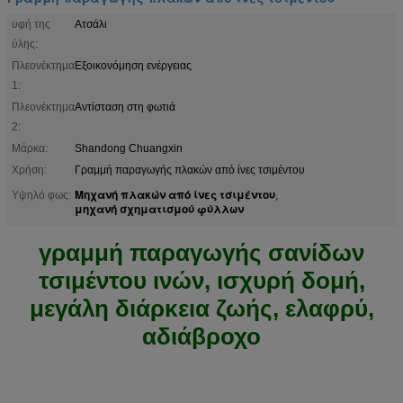
υφή της
Ατσάλι
ύλης:
Πλεονέκτημα
Εξοικονόμηση ενέργειας
1:
Πλεονέκτημα
Αντίσταση στη φωτιά
2:
Μάρκα:
Shandong Chuangxin
Χρήση:
Γραμμή παραγωγής πλακών από ίνες τσιμέντου
Μηχανή πλακών από ίνες τσιμέντου
Υψηλό φως:
,
μηχανή σχηματισμού φύλλων
γραμμή παραγωγής σανίδων
τσιμέντου ινών, ισχυρή δομή,
μεγάλη διάρκεια ζωής, ελαφρύ,
αδιάβροχο