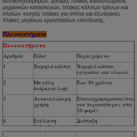
αυτοκινητοδρόμων, μόνιμες πλάκες καλουπώματος
μηχανικών κατασκευών, πλάκες κόλπων τρένων και
πλοίων, κινητές πλάκες για σπίτια και εξωτερικές
πλάκες μεγάλων εργοστασίων επένδυσης.
Πλεονεκτήματα
Πλεονεκτήματα
Αριθμός
Είδος
Περιεχόμενο
1
Χαμηλό κόστος
Χαμηλό κόστος
εργασίας και υλικών
2
Μεγάλη
Έως 30 χρόνια
διάρκεια ζωής
3
Ανακυκλώσιμη
Επαναχρησιμοποιείται
χρήση
για περισσότερες από
10 φορές
4
Ευέλικτη
Διάταξη
διάταξη
προσαρμοσμένη
σύμφωνα με τις