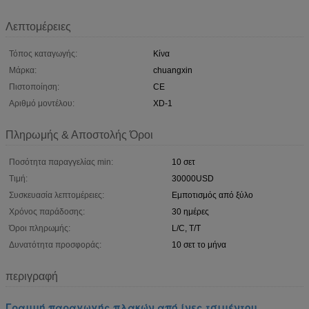
Λεπτομέρειες
Τόπος καταγωγής:
Κίνα
Μάρκα:
chuangxin
Πιστοποίηση:
CE
Αριθμό μοντέλου:
XD-1
Πληρωμής & Αποστολής Όροι
Ποσότητα παραγγελίας min:
10 σετ
Τιμή:
30000USD
Συσκευασία λεπτομέρειες:
Εμποτισμός από ξύλο
Χρόνος παράδοσης:
30 ημέρες
Όροι πληρωμής:
L/C, T/T
Δυνατότητα προσφοράς:
10 σετ το μήνα
περιγραφή
Γραμμή παραγωγής πλακών από ίνες τσιμέντου