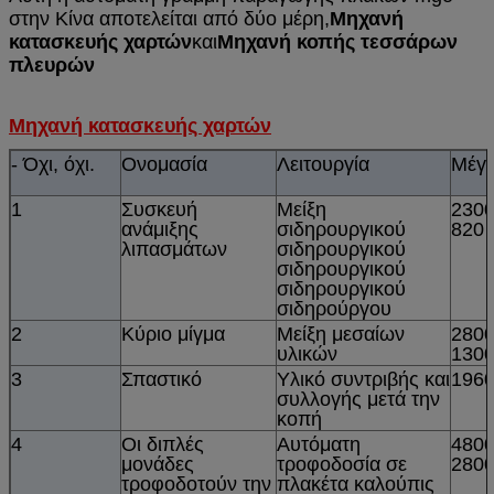
στην Κίνα αποτελείται από δύο μέρη,
Μηχανή
κατασκευής χαρτών
και
Μηχανή κοπής τεσσάρων
πλευρών
Μηχανή κατασκευής χαρτών
- Όχι, όχι.
Ονομασία
Λειτουργία
Μέγε
1
Συσκευή
Μείξη
2300
ανάμιξης
σιδηρουργικού
820
λιπασμάτων
σιδηρουργικού
σιδηρουργικού
σιδηρουργικού
σιδηρούργου
2
Κύριο μίγμα
Μείξη μεσαίων
2800
υλικών
130
3
Σπαστικό
Υλικό συντριβής και
196
συλλογής μετά την
κοπή
4
Οι διπλές
Αυτόματη
4800
μονάδες
τροφοδοσία σε
280
τροφοδοτούν την
πλακέτα καλούπις