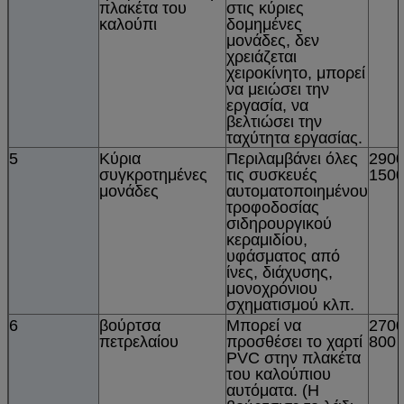
πλακέτα του
στις κύριες
καλούπι
δομημένες
μονάδες, δεν
χρειάζεται
χειροκίνητο, μπορεί
να μειώσει την
εργασία, να
βελτιώσει την
ταχύτητα εργασίας.
5
Κύρια
Περιλαμβάνει όλες
2900
συγκροτημένες
τις συσκευές
150
μονάδες
αυτοματοποιημένου
τροφοδοσίας
σιδηρουργικού
κεραμιδίου,
υφάσματος από
ίνες, διάχυσης,
μονοχρόνιου
σχηματισμού κλπ.
6
βούρτσα
Μπορεί να
2700
πετρελαίου
προσθέσει το χαρτί
800
PVC στην πλακέτα
του καλούπιου
αυτόματα. (Η