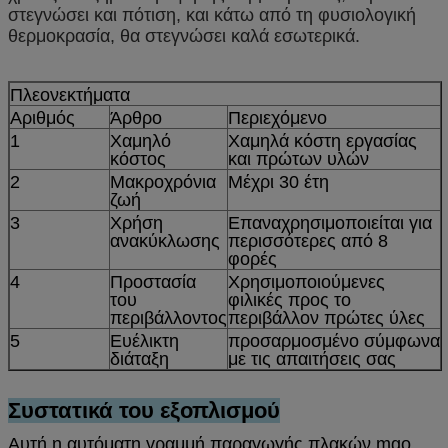
στεγνώσει και πότιση, και κάτω από τη φυσιολογική
θερμοκρασία, θα στεγνώσει καλά εσωτερικά.
Πλεονεκτήματα
Αριθμός
Άρθρο
Περιεχόμενο
1
Χαμηλό
Χαμηλά κόστη εργασίας
κόστος
και πρώτων υλών
2
Μακροχρόνια
Μέχρι 30 έτη
ζωή
3
Χρήση
Επαναχρησιμοποιείται για
ανακύκλωσης
περισσότερες από 8
φορές
4
Προστασία
Χρησιμοποιούμενες
του
φιλικές προς το
περιβάλλοντος
περιβάλλον πρώτες ύλες
5
Ευέλικτη
προσαρμοσμένο σύμφωνα
διάταξη
με τις απαιτήσεις σας
Συστατικά του εξοπλισμού
Αυτή η αυτόματη γραμμή παραγωγής πλακών mgo