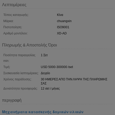
Λεπτομέρειες
Τόπος καταγωγής:
Κίνα
Μάρκα:
chuangxin
Πιστοποίηση:
ISO9001
Αριθμό μοντέλου:
XD-AD
Πληρωμής & Αποστολής Όροι
Ποσότητα παραγγελίας
1 Σετ
min:
Τιμή:
USD 5000-300000 /set
Συσκευασία λεπτομέρειες:
Δοχείο
Χρόνος παράδοσης:
30 ΗΜΕΡΕΣ ΑΠΟ ΤΗΝ ΛΗΨΗ ΤΗΣ ΠΛΗΡΩΜΗΣ
ΣΑΣ
Δυνατότητα προσφοράς:
12 σετ / μήνες
περιγραφή
Μηχανήματα κατασκευής δομικών υλικών