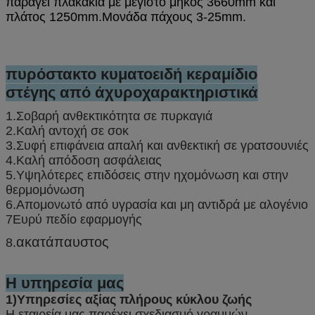
παράγει πλακάκια με μέγιστο μήκος 3660mm και
πλάτος 1250mm.
Μονάδα πάχους 3-25mm.
πυρόστακτο κυματοειδή κεραμίδιο
στέγης από άχυρο
χαρακτηριστικά
1.Σοβαρή ανθεκτικότητα σε πυρκαγιά
2.Καλή αντοχή σε σοκ
3.Συφή επιφάνεια απαλή και ανθεκτική σε γρατσουνιές
4.Καλή απόδοση ασφάλειας
5.Υψηλότερες επιδόσεις στην ηχομόνωση και στην
θερμομόνωση
6.Απομονωτό από υγρασία και μη αντιδρά με αλογένιο
7Ευρύ πεδίο εφαρμογής
ακατάπαυστος
8.
Η υπηρεσία μας
1)Υπηρεσίες αξίας πλήρους κύκλου ζωής
Η εταιρεία μας παρέχει σχεδιασμό γραμμών