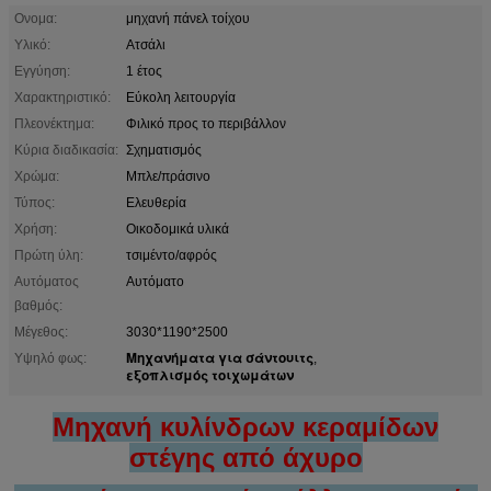
Ονομα:
μηχανή πάνελ τοίχου
Υλικό:
Ατσάλι
Εγγύηση:
1 έτος
Χαρακτηριστικό:
Εύκολη λειτουργία
Πλεονέκτημα:
Φιλικό προς το περιβάλλον
Κύρια διαδικασία:
Σχηματισμός
Χρώμα:
Μπλε/πράσινο
Τύπος:
Ελευθερία
Χρήση:
Οικοδομικά υλικά
Πρώτη ύλη:
τσιμέντο/αφρός
Αυτόματος
Αυτόματο
βαθμός:
Μέγεθος:
3030*1190*2500
Μηχανήματα για σάντουιτς
Υψηλό φως:
,
εξοπλισμός τοιχωμάτων
Μηχανή κυλίνδρων κεραμίδων
στέγης από άχυρο