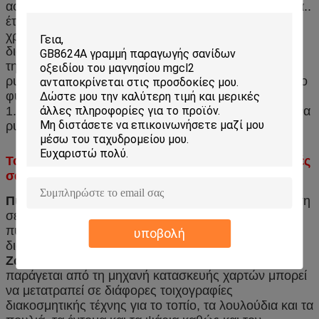
αφαιρέσει εσωτερικές και εξωτερικές φυσαλίδες αέρα..
έτσι η σανίδα μας είναι πιο συμπαγή. επιπλέον,
χρησιμοποιούμε το μη υφασμένο ύφασμα ως το
διαχωριστικό φιλμ για να αυξήσουμε την αντοχή και
την αντοχή της σανίδας. Η μηχανή μπορεί να
ρυθμιστεί αυθαίρετα,και στη συνέχεια να παράγουν το
φύλλο με πάχος 2-25mmΤο μέγιστο πλάτος είναι
1.300 mm και το μήκος απεριόριστο. Έτσι μπορείτε να
ρυθμίσετε το πάχος της σανίδας κατά βούληση.
Το ένα μηχάνημα μπορεί να κατασκευάσει αρκετές
σανίδες
Πυροσβεστική ανάγλυφη πόρτα
Μετά την ανίχνευση
σε επίπεδο επαρχίας, έχει τα εξής χαρακτηριστικά:
πυρόστατη, αδιάβροχη, ηχητική μόνωση, θερμική
υποβολή
διατήρηση, ποικιλία και χαμηλό κόστος.
Ζωγραφική τοιχογραφία για τοίχους
:Το χαρτί που
παράγεται από τη μηχανή κατασκευής χαρτών μπορεί
να μετατραπεί σε διάφορες τοιχογραφίες
διακοσμητικής τέχνης για το τοπίο, τα λουλούδια και τα