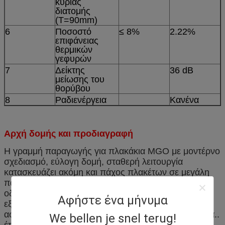
κύριας
διατομής
(T=90mm)
6
Ποσοστό
≤ 8%
2.22%
επιφάνειας
θερμικών
γεφυρών
7
Δείκτης
36 dB
μείωσης του
θορύβου
8
Ραδιενέργεια
Κανένα
Αρχή δομής και προδιαγραφή
Η γραμμή παραγωγής για πλακάκια MGO με μοντέρνο
σχεδιασμό, εύλογη δομή, σταθερή λειτουργία
κατασκευάζει ακόμη και πάχος πλακέτων σε μεγάλη
παραγωγή μία φορά μέσω της τεχνολογίας διπλής
οδού roll-in.Αυτή η γραμμή παραγωγής είναι
Αφήστε ένα μήνυμα
εξοπλισμένη με συσκευή αναταραχής που μπορεί να
αφαιρέσει εσωτερικές και εξωτερικές φυσαλίδες αέρα..
We bellen je snel terug!
έτσι η σανίδα μας είναι πιο συμπαγή. επιπλέον,