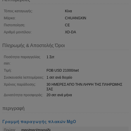
Τόπος καταγωγής:
Κίνα
Μάρκα:
CHUANGXIN
Πιστοποίηση:
CE
Αριθμό μοντέλου:
XD-DA
Πληρωμής & Αποστολής Όροι
Ποσότητα παραγγελίας
1 Σετ
min:
Τιμή:
FOB USD 21000/set
Συσκευασία λεπτομέρειες:
1 σετ ανά δοχείο
Χρόνος παράδοσης:
30 ΗΜΕΡΕΣ ΑΠΟ ΤΗΝ ΛΗΨΗ ΤΗΣ ΠΛΗΡΩΜΗΣ
ΣΑΣ
Δυνατότητα προσφοράς:
20 σετ ανά μήνα
περιγραφή
Γραμμή παραγωγής πλακών MgO
Πρώτες
mgo/mgcl/πριονίδι