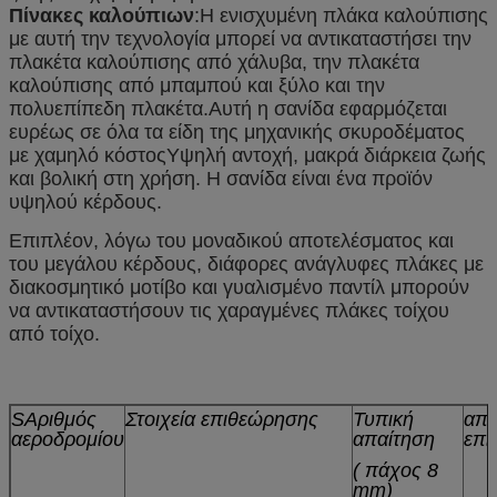
Πίνακες καλούπιων
:Η ενισχυμένη πλάκα καλούπισης
με αυτή την τεχνολογία μπορεί να αντικαταστήσει την
πλακέτα καλούπισης από χάλυβα, την πλακέτα
καλούπισης από μπαμπού και ξύλο και την
πολυεπίπεδη πλακέτα.Αυτή η σανίδα εφαρμόζεται
ευρέως σε όλα τα είδη της μηχανικής σκυροδέματος
με χαμηλό κόστοςΥψηλή αντοχή, μακρά διάρκεια ζωής
και βολική στη χρήση. Η σανίδα είναι ένα προϊόν
υψηλού κέρδους.
Επιπλέον, λόγω του μοναδικού αποτελέσματος και
του μεγάλου κέρδους, διάφορες ανάγλυφες πλάκες με
διακοσμητικό μοτίβο και γυαλισμένο παντίλ μπορούν
να αντικαταστήσουν τις χαραγμένες πλάκες τοίχου
από τοίχο.
S
Αριθμός
Στοιχεία επιθεώρησης
Τυπική
απο
αεροδρομίου
απαίτηση
επι
( πάχος 8
mm)