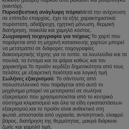
(καντόρ).
Πυροσβεστική ανάγλυφη πόρτα
Μετά την ανίχνευση
σε επίπεδο επαρχίας, έχει τα εξής χαρακτηριστικά:
πυρόστατη, αδιάβροχη, ηχητική μόνωση, θερμική
διατήρηση, ποικιλία και χαμηλό κόστος.
Ζωγραφική τοιχογραφία για τοίχους
:Το χαρτί που
παράγεται από τη μηχανή κατασκευής χαρτών μπορεί
να μετατραπεί σε διάφορες τοιχογραφίες
διακοσμητικής τέχνης για το τοπίο, τα λουλούδια και τα
πουλιά, τα έντομα και τα ψάρια καθώς και τον
χαρακτήρα.Το προϊόν κερδίζει δημοτικότητα από τους
πελάτες με εξαιρετική ποιότητα και λογική τιμή
Σωλήνες εξαερισμού
: Το σάντουιτς από
πολυστυλλενικό που παράγεται από αυτό το
μηχάνημα μπορεί να μετατραπεί σε σωλήνα
εξαερισμού που χρησιμοποιείται από το κεντρικό
σύστημα κλιματισμού και όλα τα είδη εγκαταστάσεων
εξαερισμού,και το προϊόν είναι ανθεκτικό στη
φωτιά.,αποστασία από υγρασία, αντισηπτικό, ελαφρύ
βάρος, διατήρηση της θερμότητας, μακρά διάρκεια
ζωής και χαμηλή τιμή.