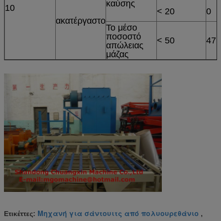
καύσης
10
< 20
0
ακατέργαστο
Το μέσο
ποσοστό
< 50
47.
απώλειας
μάζας
Μηχανή για σάντουιτς από πολυουρεθάνιο
Ετικέττες:
,