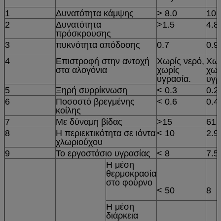
1
Δυνατότητα κάμψης
> 8.0
10.
2
Δυνατότητα
>1.5
4.8
πρόσκρουσης
3
πυκνότητα απόδοσης
0.7
0.9
4
Επιστροφή στην αντοχή
Χωρίς νερό,
Χωρ
στα αλογόνια
χωρίς
χωρ
υγρασία.
υγρ
5
Ξηρή συρρίκνωση
< 0.3
0.2
6
Ποσοστό βρεγμένης
< 0.6
0.4
κοίλης
7
Με δύναμη βίδας
>15
61
8
Η περιεκτικότητα σε ιόντα
< 10
2.9
χλωριούχου
9
Το εργοστάσιο υγρασίας
< 8
7.5
Η μέση
θερμοκρασία
στο φούρνο
< 50
8
Η μέση
διάρκεια