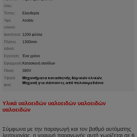
ύλες:
Τύπος:
Ελευθερία
Υφή
Ατσάλι
υλικού:
Ικανότητα:
1200 φύλλα
Πλάτος
1300mm
πάνελ:
Εγγύηση:
Ένα χρόνο
Εφαρμογή:
Κατασκευή σανίδων
Πίεση:
380V
Μηχανήματα κατασκευής δομικών υλικών
Υψηλό
,
Μηχανή για σάντουιτς από πολυουρεθάνιο
φως:
Υλικά υαλοειδών υαλοειδών υαλοειδών
υαλοειδών
Σύμφωνα με την παραγωγή και τον βαθμό αυτόματης
λειτουργίας, η γραμμή παραγωγής αυτή χωρίζεται σε 6