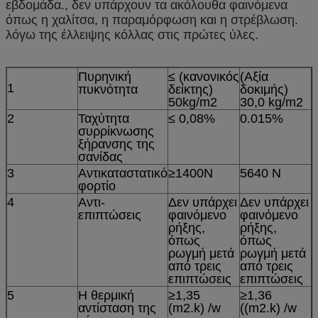
εβδομάδα., δεν υπάρχουν τα ακόλουθα φαινόμενα
όπως η χαλίτσα, η παραμόρφωση και η στρέβλωση.
λόγω της έλλειψης κόλλας στις πρώτες ύλες.
Πυρηνική
≤ (κανονικός
(Αξία
1
πυκνότητα
δείκτης)
δοκιμής)
50kg/m2
30,0 kg/m2
2
Ταχύτητα
≤ 0,08%
0.015%
συρρίκνωσης
ξήρανσης της
σανίδας
3
Αντικαταστατικό
≥1400N
5640 Ν
φορτίο
4
Αντι-
Δεν υπάρχει
Δεν υπάρχει
επιπτώσεις
φαινόμενο
φαινόμενο
ρήξης,
ρήξης,
όπως
όπως
ρωγμή μετά
ρωγμή μετά
από τρεις
από τρεις
επιπτώσεις
επιπτώσεις
5
Η θερμική
≥1,35
≥1,36
αντίσταση της
(m2.k) /w
((m2.k) /w