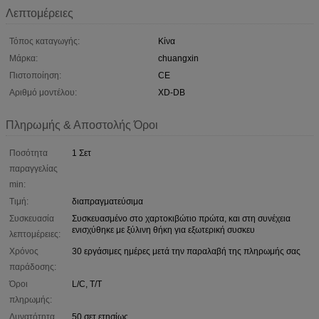
Λεπτομέρειες
Τόπος καταγωγής:
Κίνα
Μάρκα:
chuangxin
Πιστοποίηση:
CE
Αριθμό μοντέλου:
XD-DB
Πληρωμής & Αποστολής Όροι
Ποσότητα
1 Σετ
παραγγελίας
min:
Τιμή:
διαπραγματεύσιμα
Συσκευασία
Συσκευασμένο στο χαρτοκιβώτιο πρώτα, και στη συνέχεια
ενισχύθηκε με ξύλινη θήκη για εξωτερική συσκευ
λεπτομέρειες:
Χρόνος
30 εργάσιμες ημέρες μετά την παραλαβή της πληρωμής σας
παράδοσης:
Όροι
L/C, T/T
πληρωμής:
Δυνατότητα
50 σετ ετησίως