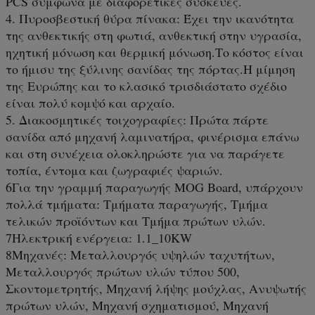
PCS σύμφωνα με διαφορετικές συσκευές.
4. Πυροσβεστική θύρα πίνακα: Έχει την ικανότητα
της ανθεκτικής στη φωτιά, ανθεκτική στην υγρασία,
ηχητική μόνωση και θερμική μόνωση.Το κόστος είναι
το ήμισυ της ξύλινης σανίδας της πόρτας.Η μίμηση
της Ευρώπης και το κλασικό τρισδιάστατο σχέδιο
είναι πολύ κομψό και αρχαίο.
5. Διακοσμητικές τοιχογραφίες: Πρώτα πάρτε
σανίδα από μηχανή λαμινατήρα, φινέρισμα επάνω
και στη συνέχεια ολοκληρώστε για να παράγετε
τοπία, έντομα και ζωγραφιές ψαριών.
6Για την γραμμή παραγωγής MOG Board, υπάρχουν
πολλά τμήματα: Τμήματα παραγωγής, Τμήμα
τελικών προϊόντων και Τμήμα πρώτων υλών.
7Ηλεκτρική ενέργεια: 1.1_10KW
8Μηχανές: Μεταλλουργός υψηλών ταχυτήτων,
Μεταλλουργός πρώτων υλών τύπου 500,
Σκοντομετρητής, Μηχανή λήψης μούχλας, Ανυψωτής
πρώτων υλών, Μηχανή σχηματισμού, Μηχανή