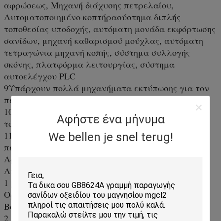
αφρώσεως, Μηχανή διάχυσης πετρελαίου,
Αυτοματοποιημένο κοπτήρασύστημα διπλής
τοποθεσίας υποδοχής, αυτόματη μονάδα εκφόρτωσης
σανίδων, μηχανή καθαρισμού μούχλας, αυτόματη
τετραγώνια μηχανή κοπής, σύστημα συλλογής
σκόνης, πλατφόρμα λειτουργίας, σύστημα
αυτοελέγχου PLC
9Υπάρχουν πολλά μηχανήματα εκτύπωσης για τον
πελάτη να επιλέξει.
10Η αγορά της γραμμής παραγωγής περιλαμβάνει
Αφήστε ένα μήνυμα
το κόστος μεταφοράς τεχνολογίας.
11Φυτέψτε δύο τεχνικούς για την πλευρά του
We bellen je snel terug!
πελάτη, και ο χρόνος είναι 7 ημέρες.
Αριθμός των στοιχείων δοκιμής Τυπικοί δείκτες
Αποτελέσματα δοκιμής
1 βαθμοί κάμψης
Οριζόντια > =22Mpa 24,9Mpa Επαρκής
Βόρειος > =17 Mpa 21,4Mpa
2 Δύναμη πρόσκρουσης > =2,0 KJ/m2 3,7 KJ/m2