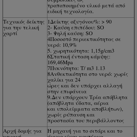
τροποποιημένο υλικό μετά από
ειδική τεχνολογία.
Τεχνικός δείκτης
1Δείκτης οξυγόνου%: > 90
για την τελική
2- Καύση επιπέδου: SO
χαρτί
3- Ψηλή καύση: SO
4Ποσοστό περιεκτικότητας σε
νερό: 10,9%
5. χωρητικότητα: 1,15g/cm3
6Στατική ένταση κάμψης:
169,46Mpa
7Πυκνότητα: T/ m3 1.13
8Ανθεκτικότητα στο νερό: χωρίς
χαλίκι για 24
ώρες και δεν υπάρχει αλλαγή
στην επιφάνεια
9.Δεν υπάρχουν Τρία απόβλητα
(απόβλητα ύδατα, αέρια
και υπολείμματα αποβλήτων),
χωρίς ρύπανση και
προστασία του περιβάλλοντος
Αρχή δομής για
Η μηχανή για το σιτάρι και το
μηχανή
άχυρο είναι μοντέρνα.