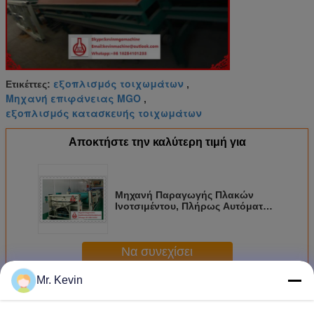
εξοπλισμός τοιχωμάτων
Ετικέττες:
,
Μηχανή επιφάνειας MGO
,
εξοπλισμός κατασκευής τοιχωμάτων
Αποκτήστε την καλύτερη τιμή για
Μηχανή Παραγωγής Πλακών
Ινοτσιμέντου, Πλήρως Αυτόματη
Γραμμή Παραγωγής Σαντουιτς
Πάνελ EPS
Να συνεχίσει
Mr. Kevin
Μηχανή κατασκευής φύλλων
Περισσότεροι