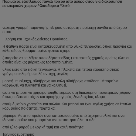
Πυρίμαχος εξοπλισμός πάνελ τοίχου από άχυρο σίτου για διακόσμηση
εσωτερικών χώρων / Οικοδομικό Υλικό
νεότερη γραμμή παραγωγής πλήρως αυτόματη πυρίμαχη σανίδα από άχυρο
σίτου
I. Χρήση και Τεχνικός Δείκτης Προϊόντος
Η ψάθινη πόρτα είναι κατασκευασμένη από υλικά πλήρωσης, όπως πριονίδι και
κάθε είδους θρυμματισμένο φυτικό άχυρο
(μπορείτε να επιλέξετε οποιοδήποτε είδος ) και αρκετές χημικές πρώτες ύλες οι
οποίες είναι ως μάρκες ως τροποποιημένες
υλικό μετά από ειδική τεχνολογία. Η πλακέτα έχει τέτοια χαρακτηριστικά:
γρήγορα σκληρή, υψηλή αντοχή, μεγάλη
μορφή, πυρίμαχη, αδιάβροχη και καλή αδιάβροχη απόδοση. Μπορεί να
καρφωθεί, να πλανιστεί και να κολληθεί,
ώστε να μπορεί να χρησιμοποιηθεί ευρέως στη διακόσμηση εσωτερικών χώρων,
όπως σοβατεπί τοίχων και οροφής αγοράς, ξενοδοχείου, κλαμπ,
σταθμό, κτίριο γραφείων και σαλόνι. Και μπορεί να έχει μεγάλη χρήση σε έπιπλα
κορυφαίας ποιότητας, πόρτα και
χώρισμα. Αυτό το προϊόν είναι κατασκευασμένο από άχρηστα υλικά και είναι
ιδανικό προϊόν που μπορεί να αντικαταστήσει όλα τα είδη
από ξύλο φαρδύ με λογική τιμή και καλή ποιότητα.
Τεχνικός ευρετήριο: