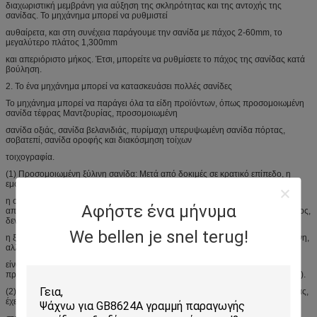
διαχωριστική μεμβράνη για αύξηση της σκληρότητας και της αντοχής της
σανίδας. Το μηχάνημα μπορεί να ρυθμιστεί
αυθαίρετα, και στη συνέχεια παράγουμε την σανίδα με πάχος 2-60mm, το
μεγαλύτερο πλάτος 1,300mm
και απεριόριστο μήκος. Έτσι, μπορείτε να ρυθμίσετε το πάχος της σανίδας κατά
βούληση.
2. Το ένα μηχάνημα μπορεί να κατασκευάσει πολλές σανίδες
Το μηχάνημα μπορεί να παράγει όλα τα είδη προϊόντων, όπως προσομοιωμένη
σανίδα τέφρας Μαντζουρίας, προσομοιωμένη
σανίδα οξιάς, σανίδα βελανιδιάς, πυρίμαχη υπερυψωμένη σανίδα πόρτας,
σοβατεπί, σανίδα οροφής και διακόσμηση τοίχων
τοιχογραφία.
(1) Προσομοιωμένη ξύλινη σανίδα: Μετά από δοκιμές σε κρατικό επίπεδο, η
εμφάνισή της είναι ίδια με αυτή της ξύλινης
η σανίδα και το διακοσμητικό της αποτέλεσμα, η απόδοση και η αναλογία
Αφήστε ένα μήνυμα
απόδοσης προς τιμή είναι όλα καλύτερα από την ίδια σανίδα. Με μεγάλο πλάτος,
δεν έχει μόνο τα χαρακτηριστικά που
We bellen je snel terug!
η ξύλινη σανίδα έχει, όπως καρφωμένη, πριονισμένη, πλανισμένη και κολλημένη,
αλλά και δεν χρειάζεται βάψιμο, έτσι
είναι πράσινο φιλικό προς το περιβάλλον. Για παράδειγμα: σανίδα
προσομοίωσης οξιάς, κόκκινη (μαύρη) σανίδα καρυδιάς και bubinga (Canthor).
(2) Ανυψωμένη πόρτα πυροπροστασίας: Μετά από δοκιμή σε επίπεδο επαρχίας,
έχει τέτοια χαρακτηριστικά: πυροπροστασία,