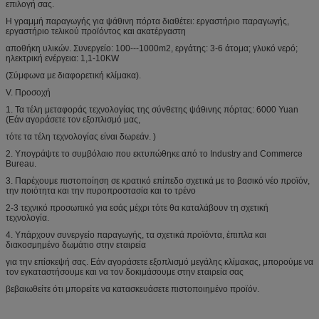
επιλογή σας.
Η γραμμή παραγωγής για ψάθινη πόρτα διαθέτει: εργαστήριο παραγωγής,
εργαστήριο τελικού προϊόντος και ακατέργαστη
αποθήκη υλικών. Συνεργείο: 100---1000m2, εργάτης: 3-6 άτομα; γλυκό νερό;
ηλεκτρική ενέργεια: 1,1-10KW
(Σύμφωνα με διαφορετική κλίμακα).
V. Προσοχή
1. Τα τέλη μεταφοράς τεχνολογίας της σύνθετης ψάθινης πόρτας: 6000 Yuan
(Εάν αγοράσετε τον εξοπλισμό μας,
τότε τα τέλη τεχνολογίας είναι δωρεάν. )
2. Υπογράψτε το συμβόλαιο που εκτυπώθηκε από το Industry and Commerce
Bureau.
3. Παρέχουμε πιστοποίηση σε κρατικό επίπεδο σχετικά με το βασικό νέο προϊόν,
την ποιότητα και την πυροπροστασία και το τρένο
2-3 τεχνικό προσωπικό για εσάς μέχρι τότε θα καταλάβουν τη σχετική
τεχνολογία.
4. Υπάρχουν συνεργείο παραγωγής, τα σχετικά προϊόντα, έπιπλα και
διακοσμημένο δωμάτιο στην εταιρεία
για την επίσκεψή σας. Εάν αγοράσετε εξοπλισμό μεγάλης κλίμακας, μπορούμε να
τον εγκαταστήσουμε και να τον δοκιμάσουμε στην εταιρεία σας
βεβαιωθείτε ότι μπορείτε να κατασκευάσετε πιστοποιημένο προϊόν.