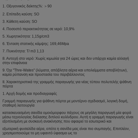
1. Οξυγονικός δείκτης%: ＞90
2. Επίπεδη καύση: SO
3. Κάθετη καύση: SO
4. Ποσοστό περιεκτικότητας σε νερό: 10,9%
5. Χωρητικότητα: 1,15g/cm3
6. Ένταση στατικής κάμψης: 169,46Mpa
7. Πυκνότητα: T/ m3 1,13
8. Αντοχή στο νερό: Χωρίς κιμωλία για 24 ώρες και δεν υπάρχει καμία αλλαγή
στην επιφάνεια
9. Όχι "Thre-Wates" (λύματα, απόβλητα αέρια και υπολείμματα αποβλήτων),
καμία ρύπανση και προστασία του περιβάλλοντος
II. Χαρακτηριστικά της γραμμής παραγωγής για νέας τύπου πολυτελής ψάθινη
πόρτα
1. Αρχή δομής και προδιαγραφές
Γραμμή παραγωγής για ψάθινη πόρτα με μοντέρνο σχεδιασμό, λογική δομή,
σταθερή λειτουργία
κατασκευασμένη σανίδα ομοιόμορφου πάχους σε μεγάλη παραγωγή μία φορά
μέσω τεχνολογίας διέλασης διπλού κυλίνδρου. Αυτή η γραμμή παραγωγής είναι
εξοπλισμένη με συσκευή ανακίνησης που αφαιρεί το εσωτερικό και
εξωτερική φυσαλίδα αέρα, οπότε η σανίδα μας είναι πιο συμπαγής. Επιπλέον,
χρησιμοποιούμε το μη υφαντό ύφασμα ως το