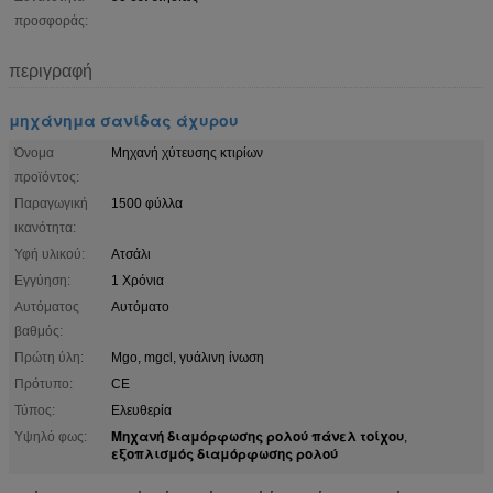
προσφοράς:
περιγραφή
μηχάνημα σανίδας άχυρου
Όνομα
Μηχανή χύτευσης κτιρίων
προϊόντος:
Παραγωγική
1500 φύλλα
ικανότητα:
Υφή υλικού:
Ατσάλι
Εγγύηση:
1 Χρόνια
Αυτόματος
Αυτόματο
βαθμός:
Πρώτη ύλη:
Mgo, mgcl, γυάλινη ίνωση
Πρότυπο:
CE
Τύπος:
Ελευθερία
Μηχανή διαμόρφωσης ρολού πάνελ τοίχου
Υψηλό φως:
,
εξοπλισμός διαμόρφωσης ρολού