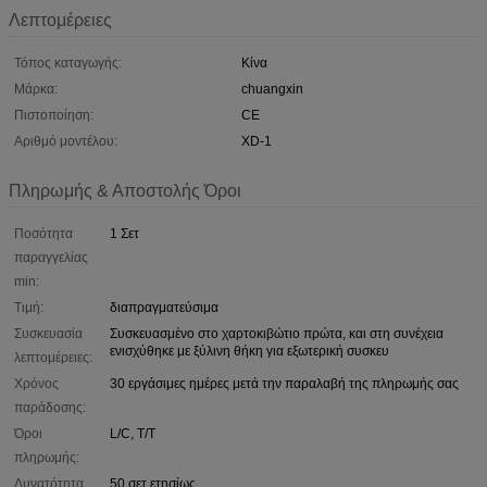
Λεπτομέρειες
Τόπος καταγωγής:
Κίνα
Μάρκα:
chuangxin
Πιστοποίηση:
CE
Αριθμό μοντέλου:
XD-1
Πληρωμής & Αποστολής Όροι
Ποσότητα
1 Σετ
παραγγελίας
min:
Τιμή:
διαπραγματεύσιμα
Συσκευασία
Συσκευασμένο στο χαρτοκιβώτιο πρώτα, και στη συνέχεια
ενισχύθηκε με ξύλινη θήκη για εξωτερική συσκευ
λεπτομέρειες:
Χρόνος
30 εργάσιμες ημέρες μετά την παραλαβή της πληρωμής σας
παράδοσης:
Όροι
L/C, T/T
πληρωμής:
Δυνατότητα
50 σετ ετησίως