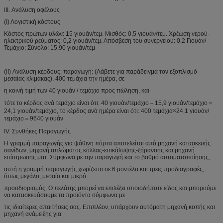
III. Ανάλυση οφέλους
(Ι) Λογιστική κόστους
Κόστος πρώτων υλών: 15 γιουάν/τεμ. Μισθός: 0,5 γιουάν/τεμ. Χρέωση νερού-
ηλεκτρικού ρεύματος: 0,2 γιουάν/τεμ. Απόσβεση του συνεργείου: 0,2 Γιουάν/
Τεμάχιο; Σύνολο: 15,90 γιουάν/τεμ
(II) Ανάλυση κέρδους: παραγωγή: (Λάβετε για παράδειγμα τον εξοπλισμό
μεσαίας κλίμακας), 400 τεμάχια την ημέρα, σε
η κοινή τιμή των 40 γιουάν / τεμάχιο προς πώληση, και
τότε το κέρδος ανά τεμάχιο είναι ότι: 40 γιουάν/τεμάχιο－15,9 γιουάν/τεμάχιο＝
24,1 γιουάν/τεμάχιο, το κέρδος ανά ημέρα είναι ότι: 400 τεμάχια×24,1 γιουάν/
τεμάχιο＝9640 γιουάν
IV. Συνθήκες Παραγωγής
Η γραμμή παραγωγής για ψάθινη πόρτα αποτελείται από μηχανή κατασκευής
σανίδων, μηχανή απλώματος κόλλας-επικάλυψης-ξήρανσης και μηχανή
επίστρωσης ματ. Σύμφωνα με την παραγωγή και το βαθμό αυτοματοποίησης,
αυτή η γραμμή παραγωγής χωρίζεται σε 6 μοντέλα και τρεις προδιαγραφές,
όπως μεγάλο, μεσαίο και μικρό
προσδιορισμός. Ο πελάτης μπορεί να επιλέξει οποιοδήποτε είδος και μπορούμε
να κατασκευάσουμε τα προϊόντα σύμφωνα με
τις ιδιαίτερες απαιτήσεις σας. Επιπλέον, υπάρχουν αυτόματη μηχανή κοπής και
μηχανή ανάμειξης για