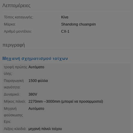
Λεπτομέρειες
Τόπος καταγωγής:
Κίνα
Μάρκα:
Shandong chuangxin
Αριθμό μοντέλου:
CX-1
περιγραφή
Μηχανή σχηματισμού τοίχων
τροφή πρώτης
Αυτόματο
ύλης:
Παραγωγική
1500 φύλλα
ικανότητα:
Δυναμικό:
380V
Μήκος πάνελ:
2270mm --3000mm (μπορεί να προσαρμοστεί)
Μηχανή
Αυτόματο
φούσκωσης
Eps:
Λέξεις-κλειδιά:
μηχανή πάνελ τοίχου