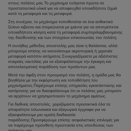
στους πελάτες μας.Το μηχάνημα τυλίγεται πρώτα σε
προστατευτικά υλικά για να αποφευχθεί οποιαδήποτε ζημιά
κατά τη μεταφορά και τη μεταφορά.
Στη συνέχεια, το μηχάνημα τοποθετείται σε ένα ανθεκτικό
ξύλινο κιβώτιο και στερεώνεται με ιμάντα για να αποτρέπεται
οποιαδήποτε κίνηση κατά τη μεταφορά.συμπεριλαμβανομένης
της διεύθυνσης και των στοιχείων επικοινωνίας του πελάτη.
Η συνήθης μέθοδος αποστολής μας είναι η θαλάσσια, αλλά
μπορούμε επίσης να κανονίσουμε αεροπορική ή χερσαία
μεταφορά κατόπιν αιτήματος.Συνεργαζόμαστε με αξιόπιστες
εταιρείες ναυτιλίας για να εξασφαλίσουμε την έγκαιρη και
αποτελεσματική παράδοση των προϊόντων μας.
Μετά την άφιξη στον προορισμό του πελάτη, η ομάδα μας θα
βοηθήσει με την εκφόρτωση και τοποθέτηση του
μηχανήματος.Παρέχουμε επίσης υπηρεσίες εγκατάστασης και
κατάρτισης για να διασφαλίσουμε ότι οι πελάτες μας μπορούν
να αρχίσουν να χρησιμοποιούν το μηχάνημα αμέσως.
Για διεθνείς αποστολές, χειριζόμαστε προσεκτικά όλα τα
απαραίτητα τελωνειακά και εξαγωγικά έγγραφα για να
εξασφαλίσουμε μια ομαλή διαδικασία
παράδοσης.Προσφέρουμε επίσης ασφαλιστικές επιλογές για
να παρέχουμε πρόσθετη προστασία στις επενδύσεις των
πελατών μας..