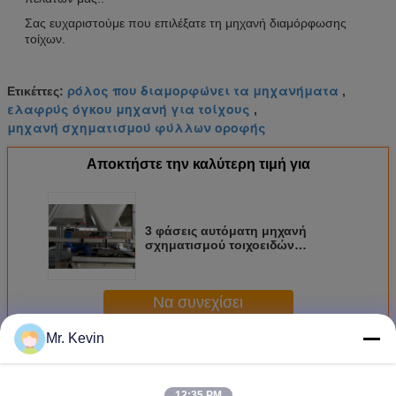
Σας ευχαριστούμε που επιλέξατε τη μηχανή διαμόρφωσης
τοίχων.
ρόλος που διαμορφώνει τα μηχανήματα
Ετικέττες:
,
ελαφρύς όγκου μηχανή για τοίχους
,
μηχανή σχηματισμού φύλλων οροφής
Αποκτήστε την καλύτερη τιμή για
3 φάσεις αυτόματη μηχανή
σχηματισμού τοιχοειδών
επιλογές χρώματος
Να συνεχίσει
Mr. Kevin
Μηχανή σχηματισμού τοίχων
Περισσότεροι
12:35 PM