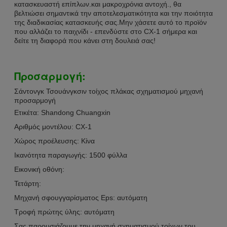
κατασκευαστή επίπλων.και μακροχρόνια αντοχή., θα
βελτιώσει σημαντικά την αποτελεσματικότητα και την ποιότητα
της διαδικασίας κατασκευής σας.Μην χάσετε αυτό το προϊόν
που αλλάζει το παιχνίδι - επενδύστε στο CX-1 σήμερα και
δείτε τη διαφορά που κάνει στη δουλειά σας!
Προσαρμογή:
Σάντονγκ Τσουάνγκσιν τοίχος πλάκας σχηματισμού μηχανή
προσαρμογή
Ετικέτα: Shandong Chuangxin
Αριθμός μοντέλου: CX-1
Χώρος προέλευσης: Κίνα
Ικανότητα παραγωγής: 1500 φύλλα
Εικονική οθόνη:
Τετάρτη:
Μηχανή σφουγγαρίσματος Eps: αυτόματη
Τροφή πρώτης ύλης: αυτόματη
Σας παρουσιάζουμε την μηχανή σχηματισμού τοίχων του