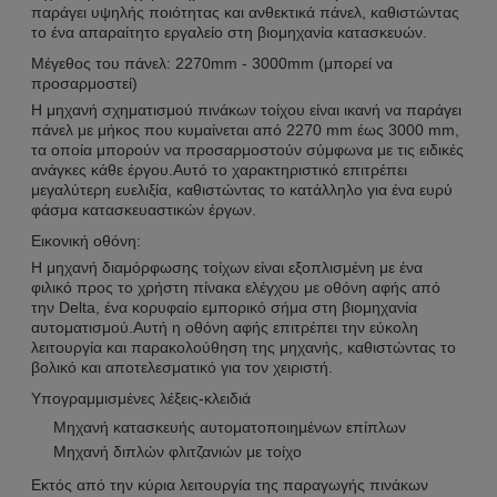
παράγει υψηλής ποιότητας και ανθεκτικά πάνελ, καθιστώντας
το ένα απαραίτητο εργαλείο στη βιομηχανία κατασκευών.
Μέγεθος του πάνελ: 2270mm - 3000mm (μπορεί να
προσαρμοστεί)
Η μηχανή σχηματισμού πινάκων τοίχου είναι ικανή να παράγει
πάνελ με μήκος που κυμαίνεται από 2270 mm έως 3000 mm,
τα οποία μπορούν να προσαρμοστούν σύμφωνα με τις ειδικές
ανάγκες κάθε έργου.Αυτό το χαρακτηριστικό επιτρέπει
μεγαλύτερη ευελιξία, καθιστώντας το κατάλληλο για ένα ευρύ
φάσμα κατασκευαστικών έργων.
Εικονική οθόνη:
Η μηχανή διαμόρφωσης τοίχων είναι εξοπλισμένη με ένα
φιλικό προς το χρήστη πίνακα ελέγχου με οθόνη αφής από
την Delta, ένα κορυφαίο εμπορικό σήμα στη βιομηχανία
αυτοματισμού.Αυτή η οθόνη αφής επιτρέπει την εύκολη
λειτουργία και παρακολούθηση της μηχανής, καθιστώντας το
βολικό και αποτελεσματικό για τον χειριστή.
Υπογραμμισμένες λέξεις-κλειδιά
Μηχανή κατασκευής αυτοματοποιημένων επίπλων
Μηχανή διπλών φλιτζανιών με τοίχο
Εκτός από την κύρια λειτουργία της παραγωγής πινάκων