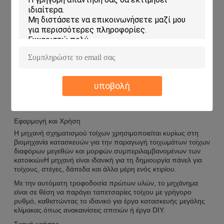
Υλικό κυλίνδρου: Cr12
Τροφή πρώτης ύλης: αυτόματη
Ικανότητα παραγωγής: 1500 φύλλα
Η μηχανή σχηματισμού τοίχων από την Shandong chuangxin,
γνωστή και ως CX-1, είναι ένα εξαιρετικά αποτελεσματικό και
καινοτόμο προϊόν που έχει σχεδιαστεί για να φέρει
επανάσταση στη διαδικασία κατασκευής.Με την προηγμένη
υποβολή
τεχνολογία και τα υλικά υψηλής ποιότητας, αυτό το μηχάνημα
είναι ικανό να παράγει υψηλής ποιότητας τοίχους που είναι
ισχυροί, ανθεκτικοί και αισθητικά ευχάριστοι.
Εφαρμογή και Χρήση
Η μηχανή σχηματισμού τοίχων χρησιμοποιείται κυρίως στη
βιομηχανία κατασκευών για την παραγωγή τοιχωμάτων τοίχων
διαφόρων μεγεθών και μορφών.συμπεριλαμβανομένων των
κατοικιώνΗ μηχανή είναι ιδανική για τη δημιουργία πάνελ για
τοίχους, στέγες, δάπεδα και άλλα μέρη ενός κτιρίου.
Με την αυτόματη τροφοδοσία πρώτων υλών, το μηχάνημα
είναι σε θέση να παράγει ταπετσαρίες τοίχου με γρήγορο
ρυθμό, καθιστώντας το ιδανικό για έργα κατασκευής μεγάλης
κλίμακας.όπως ανακαινίσεις σπιτιών ή έργα DIY.
Σκηνή χρήσης