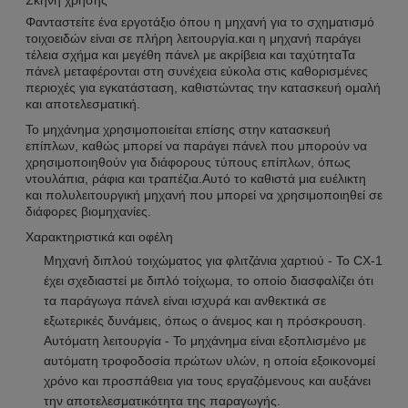
Φανταστείτε ένα εργοτάξιο όπου η μηχανή για το σχηματισμό
τοιχοειδών είναι σε πλήρη λειτουργία.και η μηχανή παράγει
τέλεια σχήμα και μεγέθη πάνελ με ακρίβεια και ταχύτηταΤα
πάνελ μεταφέρονται στη συνέχεια εύκολα στις καθορισμένες
περιοχές για εγκατάσταση, καθιστώντας την κατασκευή ομαλή
και αποτελεσματική.
Το μηχάνημα χρησιμοποιείται επίσης στην κατασκευή
επίπλων, καθώς μπορεί να παράγει πάνελ που μπορούν να
χρησιμοποιηθούν για διάφορους τύπους επίπλων, όπως
ντουλάπια, ράφια και τραπέζια.Αυτό το καθιστά μια ευέλικτη
και πολυλειτουργική μηχανή που μπορεί να χρησιμοποιηθεί σε
διάφορες βιομηχανίες.
Χαρακτηριστικά και οφέλη
Μηχανή διπλού τοιχώματος για φλιτζάνια χαρτιού - Το CX-1
έχει σχεδιαστεί με διπλό τοίχωμα, το οποίο διασφαλίζει ότι
τα παράγωγα πάνελ είναι ισχυρά και ανθεκτικά σε
εξωτερικές δυνάμεις, όπως ο άνεμος και η πρόσκρουση.
Αυτόματη λειτουργία - Το μηχάνημα είναι εξοπλισμένο με
αυτόματη τροφοδοσία πρώτων υλών, η οποία εξοικονομεί
χρόνο και προσπάθεια για τους εργαζόμενους και αυξάνει
την αποτελεσματικότητα της παραγωγής.