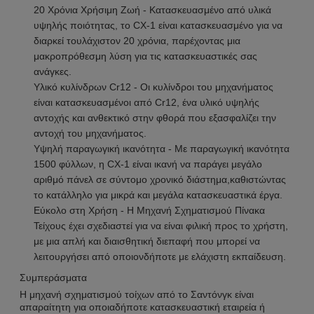
20 Χρόνια Χρήσιμη Ζωή - Κατασκευασμένο από υλικά
υψηλής ποιότητας, το CX-1 είναι κατασκευασμένο για να
διαρκεί τουλάχιστον 20 χρόνια, παρέχοντας μια
μακροπρόθεσμη λύση για τις κατασκευαστικές σας
ανάγκες.
Υλικό κυλίνδρων Cr12 - Οι κυλίνδροι του μηχανήματος
είναι κατασκευασμένοι από Cr12, ένα υλικό υψηλής
αντοχής και ανθεκτικό στην φθορά που εξασφαλίζει την
αντοχή του μηχανήματος.
Υψηλή παραγωγική ικανότητα - Με παραγωγική ικανότητα
1500 φύλλων, η CX-1 είναι ικανή να παράγει μεγάλο
αριθμό πάνελ σε σύντομο χρονικό διάστημα,καθιστώντας
το κατάλληλο για μικρά και μεγάλα κατασκευαστικά έργα.
Εύκολο στη Χρήση - Η Μηχανή Σχηματισμού Πίνακα
Τείχους έχει σχεδιαστεί για να είναι φιλική προς το χρήστη,
με μια απλή και διαισθητική διεπαφή που μπορεί να
λειτουργήσει από οποιονδήποτε με ελάχιστη εκπαίδευση.
Συμπεράσματα
Η μηχανή σχηματισμού τοίχων από το Σαντόνγκ είναι
απαραίτητη για οποιαδήποτε κατασκευαστική εταιρεία ή