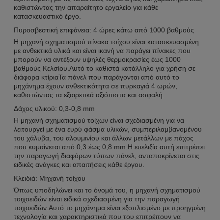
καθιστώντας την απαραίτητο εργαλείο για κάθε
κατασκευαστικό έργο.
Πυροσβεστική επιφάνεια: 4 ώρες κάτω από 1000 βαθμούς
Η μηχανή σχηματισμού πίνακα τοίχου είναι κατασκευασμένη
με ανθεκτικά υλικά και είναι ικανή να παράγει πίνακες που
μπορούν να αντέξουν υψηλές θερμοκρασίες έως 1000
βαθμούς Κελσίου.Αυτό το καθιστά κατάλληλο για χρήση σε
διάφορα κτίριαΤα πάνελ που παράγονται από αυτό το
μηχάνημα έχουν ανθεκτικότητα σε πυρκαγιά 4 ωρών,
καθιστώντας τα εξαιρετικά αξιόπιστα και ασφαλή.
Δάχος υλικού: 0,3-0,8 mm
Η μηχανή σχηματισμού τοίχων είναι σχεδιασμένη για να
λειτουργεί με ένα ευρύ φάσμα υλικών, συμπεριλαμβανομένου
του χάλυβα, του αλουμινίου και άλλων μετάλλων με πάχος
που κυμαίνεται από 0,3 έως 0,8 mm.Η ευελιξία αυτή επιτρέπει
την παραγωγή διαφόρων τύπων πάνελ, ανταποκρίνεται στις
ειδικές ανάγκες και απαιτήσεις κάθε έργου.
Κλειδιά: Μηχανή τοίχου
Όπως υποδηλώνει και το όνομά του, η μηχανή σχηματισμού
τοιχοειδών είναι ειδικά σχεδιασμένη για την παραγωγή
τοιχοειδών.Αυτό το μηχάνημα είναι εξοπλισμένο με προηγμένη
τεχνολογία και χαρακτηριστικά που του επιτρέπουν να