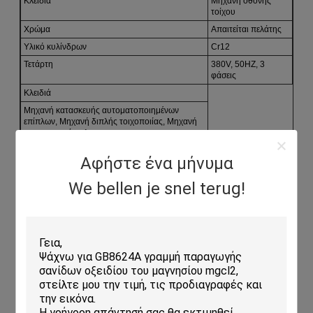
Κλειδιά
Μηχανή οθόνης
τοίχου
Χρώμα
Απαιτείται πελάτης
Υλικό κυλίνδρων
Cr12
Τετάρτη
380V, 50HZ, 3
φάσεις
Κλειδιά
Μηχανή κατασκευής αυτοματοποιημένων
επίπλων, Μηχανή διπλής τοιχοποιίας, Μηχανή
σχηματισμού ρολ
Αφήστε ένα μήνυμα
Εφαρμογές:
We bellen je snel terug!
Μηχανή Σχηματισμού Πίνακας Τείχους - Επαναστατική
Εργασία στην Κατασκευή
Ετικέτα: Shandong chuangxin
Αριθμός μοντέλου: CX-1
Χώρος προέλευσης: Κίνα
Κλειδιά: Μηχανή τοίχου
Χρήσιμη διάρκεια ζωής: 20 χρόνια