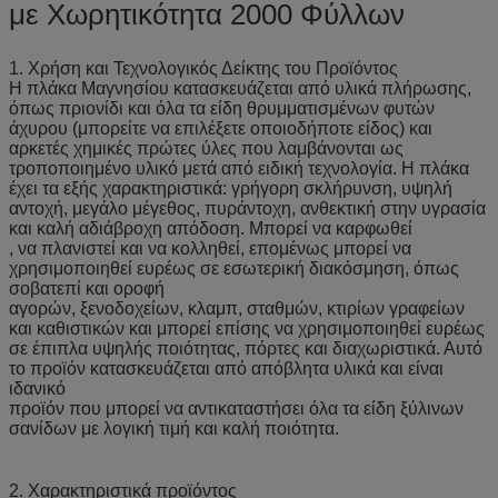
με Χωρητικότητα 2000 Φύλλων
1. Χρήση και Τεχνολογικός Δείκτης του Προϊόντος
Η πλάκα Μαγνησίου κατασκευάζεται από υλικά πλήρωσης,
όπως πριονίδι και όλα τα είδη θρυμματισμένων φυτών
άχυρου (μπορείτε να επιλέξετε οποιοδήποτε είδος) και
αρκετές χημικές πρώτες ύλες που λαμβάνονται ως
τροποποιημένο υλικό μετά από ειδική τεχνολογία. Η πλάκα
έχει τα εξής χαρακτηριστικά: γρήγορη σκλήρυνση, υψηλή
αντοχή, μεγάλο μέγεθος, πυράντοχη, ανθεκτική στην υγρασία
και καλή αδιάβροχη απόδοση. Μπορεί να καρφωθεί
, να πλανιστεί και να κολληθεί, επομένως μπορεί να
χρησιμοποιηθεί ευρέως σε εσωτερική διακόσμηση, όπως
σοβατεπί και οροφή
αγορών, ξενοδοχείων, κλαμπ, σταθμών, κτιρίων γραφείων
και καθιστικών και μπορεί επίσης να χρησιμοποιηθεί ευρέως
σε έπιπλα υψηλής ποιότητας, πόρτες και διαχωριστικά. Αυτό
το προϊόν κατασκευάζεται από απόβλητα υλικά και είναι
ιδανικό
προϊόν που μπορεί να αντικαταστήσει όλα τα είδη ξύλινων
σανίδων με λογική τιμή και καλή ποιότητα.
2. Χαρακτηριστικά προϊόντος