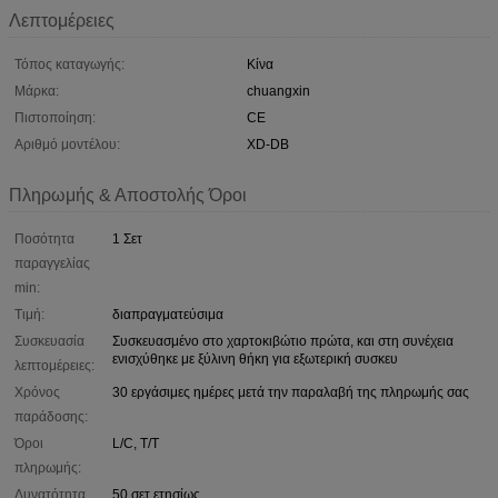
Λεπτομέρειες
Τόπος καταγωγής:
Κίνα
Μάρκα:
chuangxin
Πιστοποίηση:
CE
Αριθμό μοντέλου:
XD-DB
Πληρωμής & Αποστολής Όροι
Ποσότητα
1 Σετ
παραγγελίας
min:
Τιμή:
διαπραγματεύσιμα
Συσκευασία
Συσκευασμένο στο χαρτοκιβώτιο πρώτα, και στη συνέχεια
ενισχύθηκε με ξύλινη θήκη για εξωτερική συσκευ
λεπτομέρειες:
Χρόνος
30 εργάσιμες ημέρες μετά την παραλαβή της πληρωμής σας
παράδοσης:
Όροι
L/C, T/T
πληρωμής:
Δυνατότητα
50 σετ ετησίως