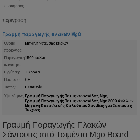
προσφοράς:
περιγραφή
Γραμμή παραγωγής πλακών MgO
Όνομα
Μηχανή χύτευσης κτιρίων
προϊόντος:
Παραγωγική
1500 φύλλα
ικανότητα:
Εγγύηση:
1 Χρόνια
Πρότυπο:
CE
Τύπος:
Ελευθερία
Γραμμή Παραγωγής Τσιμεντοσανίδας Mgo
Υψηλό φως:
,
Γραμμή Παραγωγής Τσιμεντοσανίδας Mgo 2000 Φύλλων
,
Μηχανή Κατασκευής Καλούπιου Σανίδας για Σαντουιτς
Τοίχους
Γραμμή Παραγωγής Πλακών
Σάντουιτς από Τσιμέντο Mgo Board