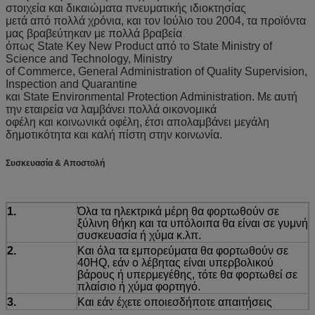
στοιχεία και δικαιώματα πνευματικής ιδιοκτησίας
μετά από πολλά χρόνια, και τον Ιούλιο του 2004, τα προϊόντα
μας βραβεύτηκαν με πολλά βραβεία
όπως State Key New Product από το State Ministry of
Science and Technology, Ministry
of Commerce, General Administration of Quality Supervision,
Inspection and Quarantine
και State Environmental Protection Administration. Με αυτή
την εταιρεία να λαμβάνει πολλά οικονομικά
οφέλη και κοινωνικά οφέλη, έτσι απολαμβάνει μεγάλη
δημοτικότητα και καλή πίστη στην κοινωνία.
Συσκευασία & Αποστολή
1.
Όλα τα ηλεκτρικά μέρη θα φορτωθούν σε
ξύλινη θήκη και τα υπόλοιπα θα είναι σε γυμνή
συσκευασία ή χύμα κ.λπ.
2.
Και όλα τα εμπορεύματα θα φορτωθούν σε
40HQ, εάν ο λέβητας είναι υπερβολικού
βάρους ή υπερμεγέθης, τότε θα φορτωθεί σε
πλαίσιο ή χύμα φορτηγό.
3.
Και εάν έχετε οποιεσδήποτε απαιτήσεις
σχετικά με τη συσκευασία, θα το κάνουμε