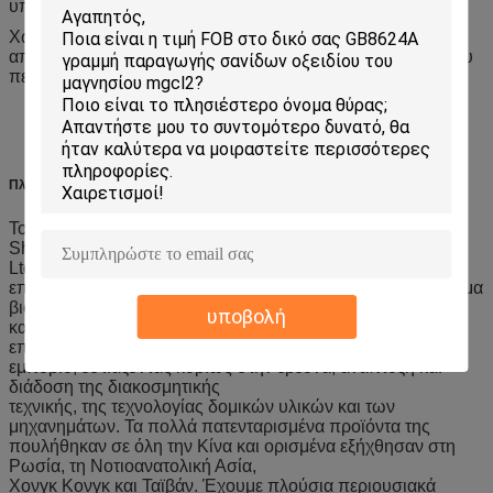
υπάρχει αλλαγή στην επιφάνεια
Χωρίς “Τρία απόβλητα” (απόβλητα νερά, απόβλητα αέρια,
απόβλητα υπολείμματα), χωρίς ρύπανση και προστασία του
περιβάλλοντος.
Πληροφορίες Εταιρείας
Το Εργοστάσιό μας
Shandong Chuangxin Building Materials Machinery Co.,
Ltd., ως μια νέα και υψηλή
επιχείρηση τεχνολογίας, καταχωρημένη στο επαρχιακό τμήμα
βιομηχανίας και εμπορίου
υποβολή
και μια σύγχρονη ομαδική επιχείρηση ενσωματωμένη με
επιστημονική έρευνα, επεξεργασία και
εμπόριο, εστιάζοντας κυρίως στην έρευνα, ανάπτυξη και
διάδοση της διακοσμητικής
τεχνικής, της τεχνολογίας δομικών υλικών και των
μηχανημάτων. Τα πολλά πατενταρισμένα προϊόντα της
πουλήθηκαν σε όλη την Κίνα και ορισμένα εξήχθησαν στη
Ρωσία, τη Νοτιοανατολική Ασία,
Χονγκ Κονγκ και Ταϊβάν. Έχουμε πλούσια περιουσιακά