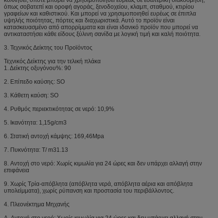
όπως σοβατεπί και οροφή αγοράς, ξενοδοχείου, κλαμπ, σταθμού, κτιρίου
γραφείων και καθιστικού. Και μπορεί να χρησιμοποιηθεί ευρέως σε έπιπλα
υψηλής ποιότητας, πόρτες και διαχωριστικά. Αυτό το προϊόν είναι
κατασκευασμένο από απορρίμματα και είναι ιδανικό προϊόν που μπορεί να
αντικαταστήσει κάθε είδους ξύλινη σανίδα με λογική τιμή και καλή ποιότητα.
3. Τεχνικός Δείκτης του Προϊόντος
Τεχνικός Δείκτης για την τελική πλάκα
1. Δείκτης οξυγόνου%: 90
2. Επίπεδο καύσης: SO
3. Κάθετη καύση: SO
4. Ρυθμός περιεκτικότητας σε νερό: 10,9%
5. Ικανότητα: 1,15g/cm3
6. Στατική αντοχή κάμψης: 169,46Mpa
7. Πυκνότητα: T/ m31.13
8. Αντοχή στο νερό: Χωρίς κιμωλία για 24 ώρες και δεν υπάρχει αλλαγή στην
επιφάνεια
9. Χωρίς Τρία-απόβλητα (απόβλητα νερά, απόβλητα αέρια και απόβλητα
υπολείμματα), χωρίς ρύπανση και προστασία του περιβάλλοντος.
4. Πλεονέκτημα Μηχανής
A. Αντοχή στο νερό: Χωρίς κιμωλία για 24 ώρες και δεν υπάρχει αλλαγή στην