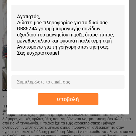
2. Χρήση του Προϊόντος
υποβολή
Η Πλάκα Οξειδίου του Μαγνησίου (Πλάκα Γυαλιού Μαγνησίου ή Πλάκα MGO)
είναι κατασκευασμένη από υλικά πλήρωσης, όπως πριονίδι και κάθε είδους
θρυμματισμένο άχυρο φυτών (μπορείτε να επιλέξετε οποιοδήποτε είδος) και
διάφορες χημικές πρώτες ύλες που λαμβάνονται ως τροποποιημένο υλικό μετά
από ειδική τεχνολογία. Η πλάκα έχει τα εξής χαρακτηριστικά: Γρήγορη
σκλήρυνση, υψηλή αντοχή, μεγάλο σχήμα, πυραντοχή, ανθεκτικότητα στην
υγρασία και καλή αδιάβροχη απόδοση. Μπορεί να καρφωθεί, να πλανιστεί και να
κολληθεί, οπότε μπορεί να χρησιμοποιηθεί ευρέως σε εσωτερική διακόσμηση,