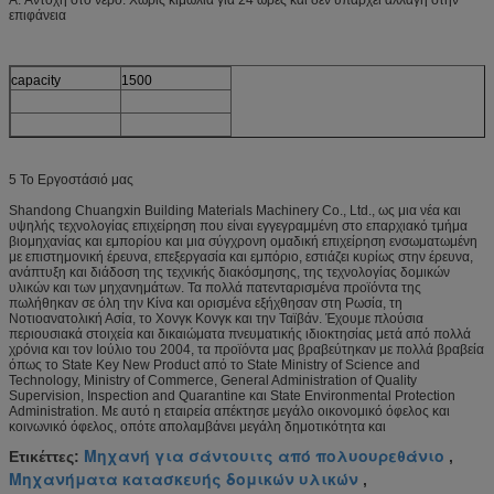
επιφάνεια
capacity
1500
5 Το Εργοστάσιό μας
Shandong Chuangxin Building Materials Machinery Co., Ltd., ως μια νέα και
υψηλής τεχνολογίας επιχείρηση που είναι εγγεγραμμένη στο επαρχιακό τμήμα
βιομηχανίας και εμπορίου και μια σύγχρονη ομαδική επιχείρηση ενσωματωμένη
με επιστημονική έρευνα, επεξεργασία και εμπόριο, εστιάζει κυρίως στην έρευνα,
ανάπτυξη και διάδοση της τεχνικής διακόσμησης, της τεχνολογίας δομικών
υλικών και των μηχανημάτων. Τα πολλά πατενταρισμένα προϊόντα της
πωλήθηκαν σε όλη την Κίνα και ορισμένα εξήχθησαν στη Ρωσία, τη
Νοτιοανατολική Ασία, το Χονγκ Κονγκ και την Ταϊβάν. Έχουμε πλούσια
περιουσιακά στοιχεία και δικαιώματα πνευματικής ιδιοκτησίας μετά από πολλά
χρόνια και τον Ιούλιο του 2004, τα προϊόντα μας βραβεύτηκαν με πολλά βραβεία
όπως το State Key New Product από το State Ministry of Science and
Technology, Ministry of Commerce, General Administration of Quality
Supervision, Inspection and Quarantine και State Environmental Protection
Administration. Με αυτό η εταιρεία απέκτησε μεγάλο οικονομικό όφελος και
κοινωνικό όφελος, οπότε απολαμβάνει μεγάλη δημοτικότητα και
Μηχανή για σάντουιτς από πολυουρεθάνιο
Ετικέττες:
,
Μηχανήματα κατασκευής δομικών υλικών
,