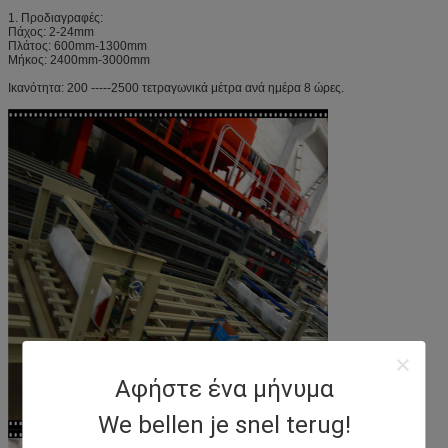
1. Προδιαγραφές:
Πάχος: 2-24mm
Πλάτος: 600mm-1300mm
Μήκος: 2400mm-3000mm
Ικανότητα: 200 -----2500 τετραγωνικά μέτρα ανά ημέρα 8 ώρες.
Αφήστε ένα μήνυμα
We bellen je snel terug!