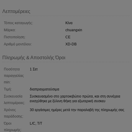
Λεπτομέρειες
Τόπος καταγωγής:
Κίνα
Μάρκα:
chuangxin
Πιστοποίηση:
CE
Αριθμό μοντέλου:
XD-DB
Πληρωμής & Αποστολής Όροι
Ποσότητα
1 Σετ
παραγγελίας
min:
Τιμή:
διαπραγματεύσιμα
Συσκευασία
Συσκευασμένο στο χαρτοκιβώτιο πρώτα, και στη συνέχεια
ενισχύθηκε με ξύλινη θήκη για εξωτερική συσκευ
λεπτομέρειες:
Χρόνος
30 εργάσιμες ημέρες μετά την παραλαβή της πληρωμής σας
παράδοσης:
Όροι
L/C, T/T
πληρωμής: