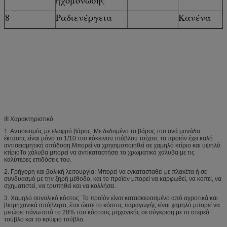
8
Ραδιενέργεια
Κανένα
ΙΙΙ Χαρακτηριστικό
1. Αντισεισμός με ελαφρύ βάρος: Με δεδομένο το βάρος του ανά μονάδα
έκτασης είναι μόνο το 1/10 του κόκκινου τούβλου τοίχου, το προϊόν έχει καλή
αντισεισμητική απόδοση.Μπορεί να χρησιμοποιηθεί σε χαμηλό κτίριο και υψηλό
κτίριοΤο χάλυβα μπορεί να αντικαταστήσει το χρωματικό χάλυβα με τις
καλύτερες επιδόσεις του.
2. Γρήγορη και βολική λειτουργία: Μπορεί να εγκατασταθεί με πλακέτα ή σε
συνδυασμό με την ξηρή μέθοδο, και το προϊόν μπορεί να καρφωθεί, να κοπεί, να
σχηματιστεί, να τρυπηθεί και να κολλήσει.
3. Χαμηλό συνολικό κόστος: Το προϊόν είναι κατασκευασμένο από αγροτικά και
βιομηχανικά απόβλητα, έτσι ώστε το κόστος παραγωγής είναι χαμηλό.μπορεί να
μειώσει πάνω από το 20% του κόστους μηχανικής σε σύγκριση με το στερεό
τούβλο και το κούφιο τούβλο.