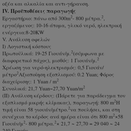
οξέα και αλκαλία και αντι-γήρανση.
IV. Προϋποθέσεις παραγωγής
2
2
Εργαστήριο: πάνω από 300m
- 800 μέτρα.
,
εργαζόμενος: 10-16 άτομα, γλυκό νερό, ηλεκτρική
ενέργεια:8-20KW
V. Ανάλυση οφελών
Ι) Λογιστική κόστους
2
Πρωτοϋλικά: 19-25 Γιουάν/μ.
(σύμφωνα με
2
διαφορετικό πάχος), μισθός: 1 Γιουάν/μ.
Χρέωση για νερό-ηλεκτρισμός: 0,5 Γιουάν/
2
μέτρο
Αξιοποίηση εξοπλισμού: 0.2 Yuan; Φόρος
2
διαχείρισης: 1 Yuan / m
2
Συνολικά: 21,7 Yuan~27,70 Yuan/m
(ΙΙ) Ανάλυση κέρδους: (Πάρετε για παράδειγμα τον
2
εξοπλισμό μικρής κλίμακας), παραγωγή: 800 m
Η
2
τιμή είναι 58 γιουάν/μέτρο.
να πουλήσει, και στη
2
συνέχεια το κέρδος ανά ημέρα είναι ότι 800 m
×58
2
2
Γιουάν/μ
- 800 μέτρα.
× 21,7 ~ 27,70 = 29 040 ~ 24
240 Γιουάν.