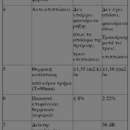
4
Αντι-επιπτώσεις
Δεν
Δεν έχει
υπάρχει
σπάσει.
φαινόμενο
φαινόμενο
ρήξης
όπως
όπως το
Τρακάρισμ
σπάσιμο της
μετά τις
πρύμνης.
τρεις.
τρεις
επιπτώσεις
επιπτώσεις
5
Θερμική
≥1,35 (m2.k)
≥1,36 ((m2.k
αντίσταση
/w
/w
από κύριο τμήμα
(T=90mm)
6
Ποσοστό
≤ 8%
2.22%
επιφάνειας
θερμικών
γεφυρών
7
Δείκτης
36 dB
ηχομόνωσης