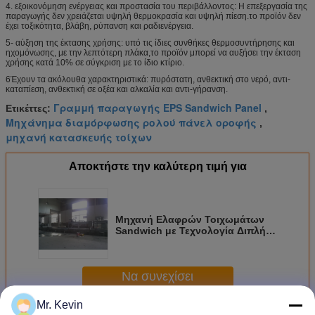
4. εξοικονόμηση ενέργειας και προστασία του περιβάλλοντος: Η επεξεργασία της
παραγωγής δεν χρειάζεται υψηλή θερμοκρασία και υψηλή πίεση.το προϊόν δεν
έχει τοξικότητα, βλάβη, ρύπανση και ραδιενέργεια.
5- αύξηση της έκτασης χρήσης: υπό τις ίδιες συνθήκες θερμοσυντήρησης και
ηχομόνωσης, με την λεπτότερη πλάκα,το προϊόν μπορεί να αυξήσει την έκταση
χρήσης κατά 10% σε σύγκριση με το ίδιο κτίριο.
6Έχουν τα ακόλουθα χαρακτηριστικά: πυρόστατη, ανθεκτική στο νερό, αντι-
καταπίεση, ανθεκτική σε οξέα και αλκαλία και αντι-γήρανση.
Γραμμή παραγωγής EPS Sandwich Panel
Ετικέττες:
,
Μηχάνημα διαμόρφωσης ρολού πάνελ οροφής
,
μηχανή κατασκευής τοίχων
Αποκτήστε την καλύτερη τιμή για
Μηχανή Ελαφρών Τοιχωμάτων
Sandwich με Τεχνολογία Διπλής
Οδήγησης και Διπλού Κυλίνδρου
Εξώθησης
Να συνεχίσει
Mr. Kevin