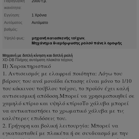
Παραγωγική
2000 τ.μ.
ικανότητα:
Εγγύηση:
1 Χρόνια
Αυτόματος
Αυτόματο
βαθμός:
μηχανή κατασκευής τοίχων
Υψηλό φως:
,
Μηχάνημα διαμόρφωσης ρολού πάνελ οροφής
Μηχανή με διπλή κίνηση και διπλή ρολή
XD-DB Πλήρης αυτόματη πλακέτα τείχους
ΙΙ) Χαρακτηριστικό
1. Αντισεισμός με ελαφριά ποιότητα: Λόγω του
βάρους του ανά μονάδα έκτασης είναι μόνο το 1/10
του κόκκινου τούβλου τοίχου, το προϊόν έχει καλή
αντισεισμική απόδοση.Μπορεί να χρησιμοποιηθεί σε
χαμηλό κτίριο και υψηλό κτίριοΤο χάλυβα μπορεί
να αντικαταστήσει το χρωματικό χάλυβα με τις
καλύτερες επιδόσεις του.
2. Γρήγορη και βολική λειτουργία: Μπορεί να
εγκατασταθεί με πλακέτα ή σε συνδυασμό με την