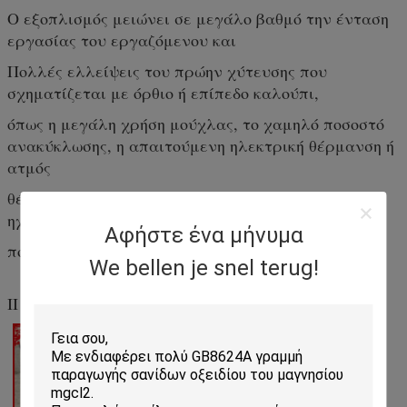
Ο εξοπλισμός μειώνει σε μεγάλο βαθμό την ένταση
εργασίας του εργαζόμενου και
Πολλές ελλείψεις του πρώην χύτευσης που
σχηματίζεται με όρθιο ή επίπεδο καλούπι,
όπως η μεγάλη χρήση μούχλας, το χαμηλό ποσοστό
ανακύκλωσης, η απαιτούμενη ηλεκτρική θέρμανση ή
ατμός
θέρμανση, ενιαίο είδος προϊόντος καθώς και
ηχομόνωση και θερμοσυντήρηση
Αφήστε ένα μήνυμα
που δεν πληρούν τις απαιτήσεις της αγοράς.
We bellen je snel terug!
ΙΙ Χαρακτηριστικό του έργου