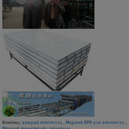
γραμμή σάντουιτς
Μηχανή EPS για σάντουιτς
Ετικέττες:
,
,
Μηχανή παρασκευής σάντουιτς