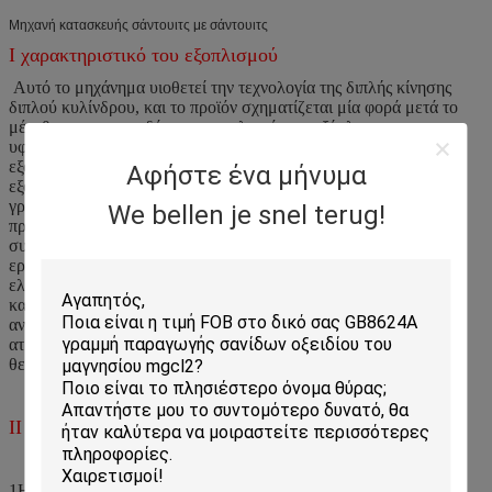
Μηχανή κατασκευής σάντουιτς με σάντουιτς
Ι χαρακτηριστικό του εξοπλισμού
Αυτό το μηχάνημα υιοθετεί την τεχνολογία της διπλής κίνησης
διπλού κυλίνδρου, και το προϊόν σχηματίζεται μία φορά μετά το
μέγεθος, την τροφοδότηση του υλικού, την εξάπλωση μη
υφασμένου ύφασματος, τη σύνθεση και την καταστολή.Ο
εξοπλισμός λειτουργεί σταθερά με υψηλό αυτόματο βαθμόΟ
Αφήστε ένα μήνυμα
εξοπλισμός υλοποιεί στην πραγματικότητα την βιομηχανική
γραμμή παραγωγής νέων μοντέλων πίνακα τοίχου κτιρίου,και το
We bellen je snel terug!
προϊόν έχει ομοιόμορφη και γυαλισμένη επιφάνεια με υψηλή
συμπαγήΟ εξοπλισμός μειώνει σε μεγάλο βαθμό την ένταση
εργασίας του εργαζόμενου και αντικαθιστά πλήρως πολλές
ελλείψεις του πρώην χύτευσης με όρθιο καλούπι ή επίπεδο
καλούπι, όπως η χρήση μεγάλου καλούπι,χαμηλό ποσοστό
ανακύκλωσης, απαιτείται ηλεκτρική θέρμανση ή θέρμανση με
ατμό, ένα είδος προϊόντος καθώς και η ηχομόνωση και η
θερμοσυντήρηση που δεν πληρούν τις απαιτήσεις της αγοράς.
ΙΙ Χαρακτηριστικό του έργου
1Η πηγή των πρώτων υλών παραγωγής είναι ευρεία χωρίς