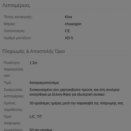
Λεπτομέρειες
Τόπος καταγωγής:
Κίνα
Μάρκα:
chuangxin
Πιστοποίηση:
CE
Αριθμό μοντέλου:
XD-5
Πληρωμής & Αποστολής Όροι
Ποσότητα
1 Σετ
παραγγελίας
min:
Τιμή:
διαπραγματεύσιμα
Συσκευασία
Συσκευασμένο στο χαρτοκιβώτιο πρώτα, και στη συνέχεια
ενισχύθηκε με ξύλινη θήκη για εξωτερική συσκευ
λεπτομέρειες:
Χρόνος
30 εργάσιμες ημέρες μετά την παραλαβή της πληρωμής σας
παράδοσης:
Όροι
L/C, T/T
πληρωμής:
Δυνατότητα
50 σετ ετησίως