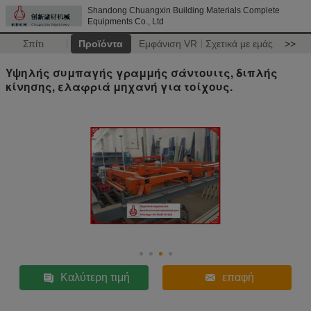
Shandong Chuangxin Building Materials Complete
Equipments Co., Ltd
Σπίτι
Προϊόντα
Εμφάνιση VR
Σχετικά με εμάς
>>
Υψηλής συμπαγής γραμμής σάντουιτς, διπλής
κίνησης, ελαφριά μηχανή για τοίχους.
Καλύτερη τιμή
επαφή