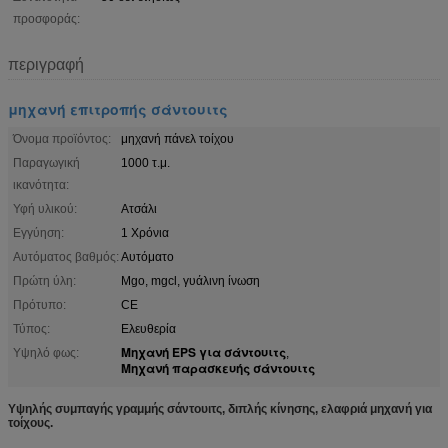
προσφοράς:
περιγραφή
μηχανή επιτροπής σάντουιτς
Όνομα προϊόντος:
μηχανή πάνελ τοίχου
Παραγωγική
1000 τ.μ.
ικανότητα:
Υφή υλικού:
Ατσάλι
Εγγύηση:
1 Χρόνια
Αυτόματος βαθμός:
Αυτόματο
Πρώτη ύλη:
Mgo, mgcl, γυάλινη ίνωση
Πρότυπο:
CE
Τύπος:
Ελευθερία
Μηχανή EPS για σάντουιτς
Υψηλό φως:
,
Μηχανή παρασκευής σάντουιτς
Υψηλής συμπαγής γραμμής σάντουιτς, διπλής κίνησης, ελαφριά μηχανή για
τοίχους.