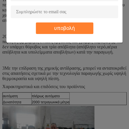
περιφερειακούς περιορισμούς.Πολλά είδη καλλιεργητικού άχυρου
και ανόργανων υλικών (όπως ταλκική σκόνη)Το έργο αυτό έχει
χαμηλό κόστος παραγωγής, μικρή επένδυση και γρήγορη
αποτελεσματικότητα.
υποβολή
2Ο εξοπλισμός έχει υψηλό βαθμό αυτόματης, απλή τεχνολογία
παραγωγής, χαμηλή ένταση εργασίας και γραμμή παραγωγής, και
δεν υπάρχει θόρυβος και τρία απόβλητα (απόβλητο νερό,αέρια
απόβλητα και υπολείμματα αποβλήτων) κατά την παραγωγή.
3Με την επίδραση της χημικής αντίδρασης, μπορεί να ανταποκριθεί
στις απαιτήσεις σχετικά με την τεχνολογία παραγωγής χωρίς υψηλή
θερμοκρασία και υψηλή πίεση.
Χαρακτηριστικά και επιδόσεις του προϊόντος
αυτόματη
πλήρως αυτόματο
Δυνατότητα
2000 τετραγωνικά μέτρα