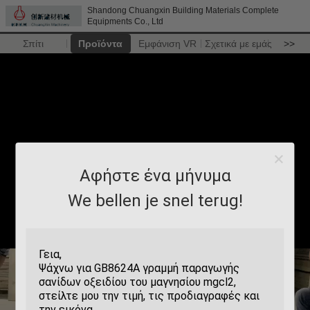
Shandong Chuangxin Building Materials Complete
Equipments Co., Ltd
Σπίτι
Προϊόντα
Εμφάνιση VR
Σχετικά με εμάς
>>
Αφήστε ένα μήνυμα
We bellen je snel terug!