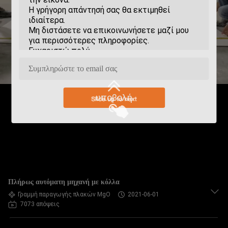
υποβολή
Πλήρως αυτόματη μηχανή με κόλλα
Γραμμή παραγωγής πλακών MgO
2021-06-01
7073 απόψεις