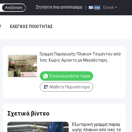
Ζητήστε ένα απόσπασμα
|
Greek
Αναζήτηση
Υ
ΈΛΕΓΧΟΣ ΠΟΙΌΤΗΤΑΣ
Γραμμή Παραγωγής Πλακών Τσιμέντου από
Ίνες Χωρίς Αμίαντο με Μεγαλύτερη
Χωρητικότητα 2000 Τ.Μ.
Επικοινωνήστε τώρα
Μάθετε Περισσότερα
Σχετικά βίντεο
Εξωτερική γραμμή παραγ
ωγής πλακών από ίνες τσ