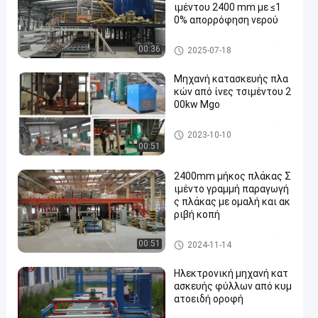
ιμέντου 2400 mm με ≤1
0% απορρόφηση νερού
Γραμμή παραγωγής πλακών α
00:36
2025-07-18
πό ίνες τσιμέντου
Μηχανή κατασκευής πλα
κών από ίνες τσιμέντου 2
00kw Mgo
Γραμμή παραγωγής πλακών α
2023-10-10
πό ίνες τσιμέντου
00:51
2400mm μήκος πλάκας Σ
ιμέντο γραμμή παραγωγή
ς πλάκας με ομαλή και ακ
ριβή κοπή
Γραμμή παραγωγής πλακών α
00:51
2024-11-14
πό ίνες τσιμέντου
Ηλεκτρονική μηχανή κατ
ασκευής φύλλων από κυμ
ατοειδή οροφή