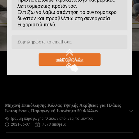
υποβολή
Μηχανή Επικόλλησης Κόλλας Υψηλής Ακρίβειας για Πλάκες
Ινοτσιμέντου, Παραγωγική Ικανότητα 50 Φύλλων
Γραμμή παραγωγής πλακών από ίνες τσιμέντου
2021-06-07
7073 απόψεις