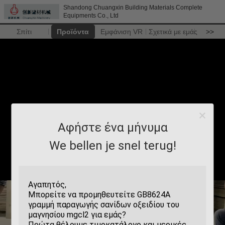
Shandong Chuangxin Building Materials Complete
Equipments Co., Ltd
Σπίτι
Προϊόντα
Εμφάνιση VR
Σχετικά με εμάς
>>
Αφήστε ένα μήνυμα
We bellen je snel terug!