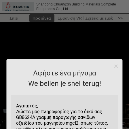
Shandong Chuangxin Building Materials Complete
Equipments Co., Ltd
Σπίτι
Προϊόντα
Εμφάνιση VR
Σχετικά με εμάς
>>
Αφήστε ένα μήνυμα
We bellen je snel terug!