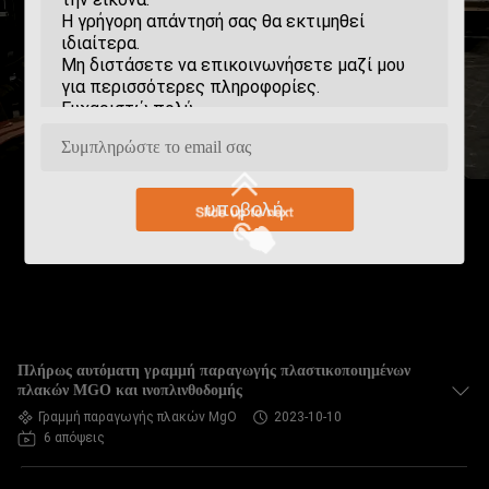
υποβολή
Πλήρως αυτόματη γραμμή παραγωγής πλαστικοποιημένων
πλακών MGO και ινοπλινθοδομής
Γραμμή παραγωγής πλακών MgO
2023-10-10
6 απόψεις