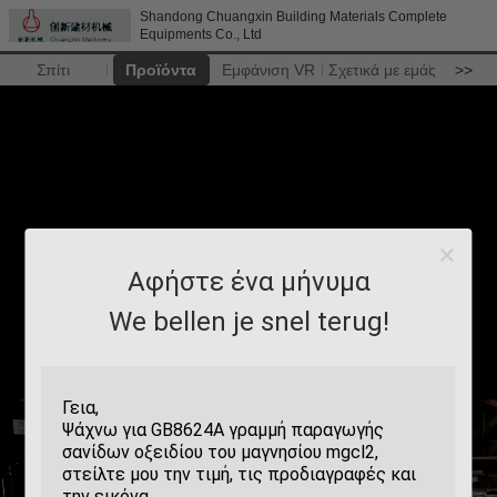
Shandong Chuangxin Building Materials Complete
Equipments Co., Ltd
Σπίτι
Προϊόντα
Εμφάνιση VR
Σχετικά με εμάς
>>
Αφήστε ένα μήνυμα
We bellen je snel terug!