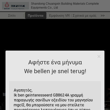
Shandong Chuangxin Building Materials Complete
Equipments Co., Ltd
Σπίτι
Προϊόντα
Εμφάνιση VR
Σχετικά με εμάς
>>
Αφήστε ένα μήνυμα
We bellen je snel terug!