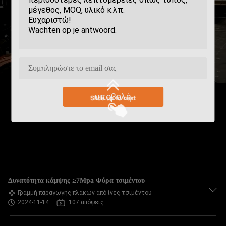
υποβολή
Δυνατότητα κάμψης ≥7Mpa Φύρα τσιμέντου
Γραμμή παραγωγής πλακών από ίνες τσιμέντου
2024-11-14
107 απόψεις