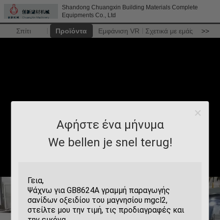
Shandong Chuangxin Building Materials Complete
Equipments Co., Ltd
Σπίτι
Προϊόντα
Εμφάνιση VR
Σχετικά με εμάς
>>
Αφήστε ένα μήνυμα
We bellen je snel terug!