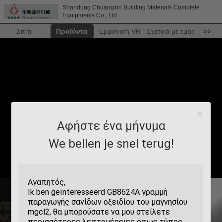
Shandong Chuangxin Building Materials Complete
Equipments Co., Ltd
Σπίτι
Προϊόντα
Εμφάνιση VR
Σχετικά με εμάς
>>
Αφήστε ένα μήνυμα
We bellen je snel terug!