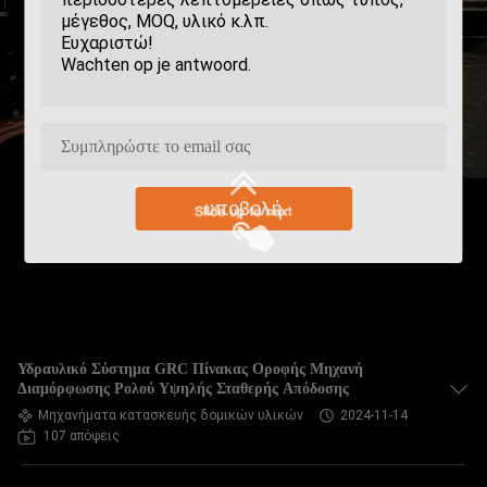
υποβολή
Υδραυλικό Σύστημα GRC Πίνακας Οροφής Μηχανή
Διαμόρφωσης Ρολού Υψηλής Σταθερής Απόδοσης
Μηχανήματα κατασκευής δομικών υλικών
2024-11-14
107 απόψεις