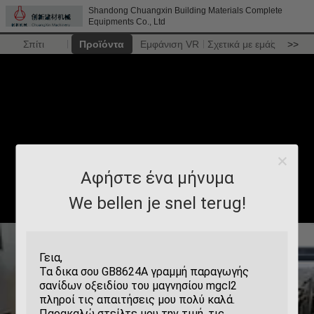
Shandong Chuangxin Building Materials Complete
Equipments Co., Ltd
Σπίτι
Προϊόντα
Εμφάνιση VR
Σχετικά με εμάς
>>
Αφήστε ένα μήνυμα
We bellen je snel terug!