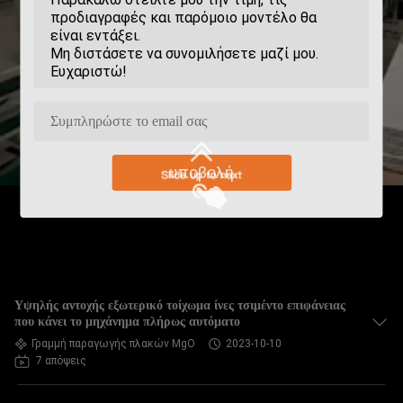
υποβολή
Υψηλής αντοχής εξωτερικό τοίχωμα ίνες τσιμέντο επιφάνειας
που κάνει το μηχάνημα πλήρως αυτόματο
Γραμμή παραγωγής πλακών MgO
2023-10-10
7 απόψεις